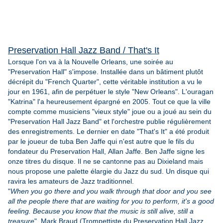
Preservation Hall Jazz Band / That's It
Lorsque l'on va à la Nouvelle Orleans, une soirée au
"Preservation Hall" s'impose. Installée dans un bâtiment plutôt
décrépit du "French Quarter", cette véritable institution a vu le
jour en 1961, afin de perpétuer le style "New Orleans". L'ouragan
"Katrina" l'a heureusement épargné en 2005. Tout ce que la ville
compte comme musiciens "vieux style" joue ou a joué au sein du
"Preservation Hall Jazz Band" et l'orchestre publie régulièrement
des enregistrements. Le dernier en date "That's It" a été produit
par le joueur de tuba Ben Jaffe qui n'est autre que le fils du
fondateur du Preservation Hall, Allan Jaffe. Ben Jaffe signe les
onze titres du disque. Il ne se cantonne pas au Dixieland mais
nous propose une palette élargie du Jazz du sud. Un disque qui
ravira les amateurs de Jazz traditionnel.
"
When you go there and you walk through that door and you see
all the people there that are waiting for you to perform, it's a good
feeling. Because you know that the music is still alive, still a
treasure
". Mark Braud (Trompettiste du Preservation Hall Jazz