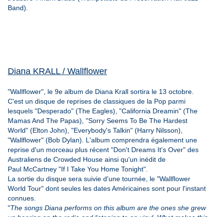
Band
).
Diana KRALL / Wallflower
"Wallflower", le 9e album de Diana Krall sortira le 13 octobre.
C'est un disque de reprises de classiques de la Pop parmi
lesquels "Desperado" (The Eagles), "California Dreamin" (The
Mamas And The Papas), "Sorry Seems To Be The Hardest
World" (Elton John), "Everybody's Talkin" (Harry Nilsson),
"Wallflower" (Bob Dylan). L'album comprendra également une
reprise d'un morceau plus récent "Don't Dreams It's Over" des
Australiens de Crowded House ainsi qu'un inédit de
Paul
McCartney "If I Take You Home Tonight".
La sortie du disque sera suivie d'une tournée, le "Wallflower
World Tour" dont seules les dates Américaines sont pour l'instant
connues.
"
The songs Diana performs on this album are the ones she grew