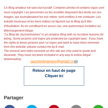
Ce Blog amateur est sans but lucratif. Certaines photos et certains logos sont
sous copyright. Les personnes ou les sociétés disposant des droits sur ces
images, qui souhaiteraient les voir retirer, sont invitées à me contacter. Les
extraits musicaux et les liens vidéos ne figurent sur le Blog qu'à titre
d'illustration. Ils ne constituent en aucun cas, une quelconque incitation au
téléchargement illégal.
"Le Blog de Jazznicknames" is an amateur Blog with no lucrative reasons for
being. Some pictures and logos are protected by copyright laws. If you have
the rights to these pictures and / or logos and wish to have them removed
from this website, please contact me by E mail.
The musical and video excerpts on this site are only used to quote and
illustrade. They have not been included in any way to entice illegal
downloading.
jazznicknames@gmail.co
m
Retour en haut de page
Cliquer ici
Partager