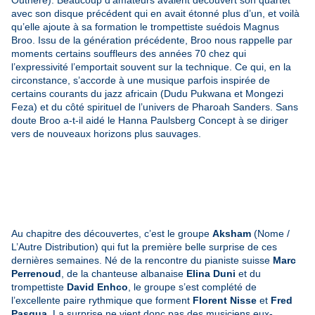
avec son disque précédent qui en avait étonné plus d’un, et voilà
qu’elle ajoute à sa formation le trompettiste suédois Magnus
Broo. Issu de la génération précédente, Broo nous rappelle par
moments certains souffleurs des années 70 chez qui
l’expressivité l’emportait souvent sur la technique. Ce qui, en la
circonstance, s’accorde à une musique parfois inspirée de
certains courants du jazz africain (Dudu Pukwana et Mongezi
Feza) et du côté spirituel de l’univers de Pharoah Sanders. Sans
doute Broo a-t-il aidé le Hanna Paulsberg Concept à se diriger
vers de nouveaux horizons plus sauvages.
Au chapitre des découvertes, c’est le groupe
Aksham
(Nome /
L’Autre Distribution) qui fut la première belle surprise de ces
dernières semaines. Né de la rencontre du pianiste suisse
Marc
Perrenoud
, de la chanteuse albanaise
Elina Duni
et du
trompettiste
David Enhco
, le groupe s’est complété de
l’excellente paire rythmique que forment
Florent Nisse
et
Fred
Pasqua
. La surprise ne vient donc pas des musiciens eux-