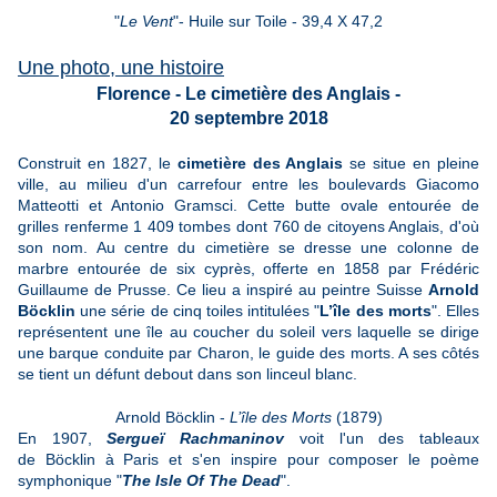
"
Le Vent
"- Huile sur Toile - 39,4 X 47,2
Une photo, une histoire
Florence - Le cimetière des Anglais -
20 septembre 2018
Construit en 1827, le
cimetière des Anglais
se situe en pleine
ville, au milieu d'un carrefour entre les boulevards Giacomo
Matteotti et Antonio Gramsci. Cette butte ovale entourée de
grilles renferme 1 409 tombes dont 760 de citoyens Anglais, d'où
son nom. Au centre du cimetière se dresse une colonne de
marbre entourée de six cyprès, offerte en 1858 par Frédéric
Guillaume de Prusse. Ce lieu a inspiré au peintre Suisse
Arnold
Böcklin
une série de cinq toiles intitulées "
L’île des morts
". Elles
représentent une île au coucher du soleil vers laquelle se dirige
une barque conduite par Charon, le guide des morts. A ses côtés
se tient un défunt debout dans son linceul blanc.
Arnold Böcklin -
L’île des Morts
(1879)
En 1907,
Sergueï Rachmaninov
voit l'un des tableaux
de Böcklin à Paris et s'en inspire pour composer le poème
symphonique "
The Isle Of The Dead
".