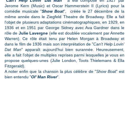
"
Can't Help Lovin' Dat Man
"
" a été composé en 1927 par
Jerome Kern (Music) et Oscar Hammerstein II (Lyrics) pour la
comédie musicale "
Show Boat
", créée le 27 décembre de la
même année dans le Ziegfeld Theatre de Broadway. Elle a fait
l'objet de plusieurs adaptations cinématographiques, en 1929, en
1936 et en 1951 par George Sidney avec Ava Gardner dans le
rôle de
Julie Lavergne
(elle est doublée vocalement par Annette
Warren). Ce rôle était tenu par Helen Morgan à Broadway et
dans le film de 1936 mais son interprétation de "
Can't Help Lovin'
Dat Man
" apparaît aujourd'hui bien surannée. Heureusement,
elle a fait l'objet de multiples reprises parmi lesquelles je vous en
propose quelques-unes (Julie London, Toots Thielemans & Ella
Fitzgerald).
A noter enfin que la chanson la plus célèbre de "
Show Boat
" est
bien entendu "
Ol' Man River
".