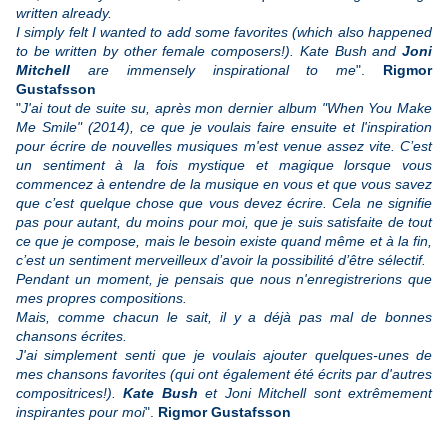
written already.
I simply felt I wanted to add some favorites (which also happened
to be written by other female composers!). Kate Bush and
Joni
Mitchell
are immensely inspirational to me
".
Rigmor
Gustafsson
"
J'ai tout de suite su, après mon dernier album "When You Make
Me Smile" (2014), ce que je voulais faire ensuite et l'inspiration
pour écrire de nouvelles musiques m'est venue assez vite. C’est
un sentiment à la fois mystique et magique lorsque vous
commencez à entendre de la musique en vous et que vous savez
que c’est quelque chose que vous devez écrire. Cela ne signifie
pas pour autant, du moins pour moi, que je suis satisfaite de tout
ce que je compose, mais le besoin existe quand même et à la fin,
c’est un sentiment merveilleux d’avoir la possibilité d’être sélectif.
Pendant un moment, je pensais que nous n'enregistrerions que
mes propres compositions.
Mais, comme chacun le sait, il y a déjà pas mal de bonnes
chansons écrites.
J'ai simplement senti que je voulais ajouter quelques-unes de
mes chansons favorites (qui ont également été écrits par d'autres
compositrices!).
Kate Bush
et Joni Mitchell sont extrêmement
inspirantes pour moi
".
Rigmor Gustafsson