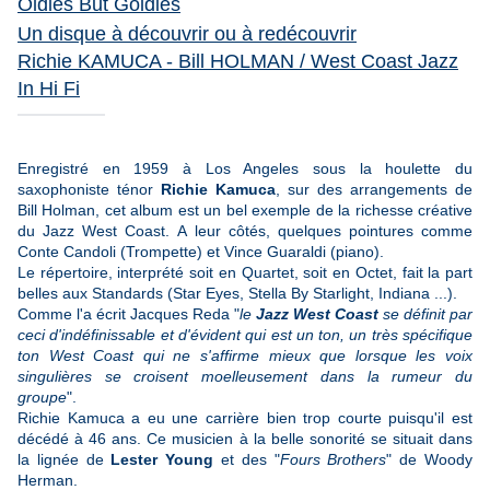
Oldies But Goldies
U
n disque à découvrir ou à redécouvrir
Richie KAMUCA - Bill HOLMAN / West Coast Jazz
In Hi Fi
Enregistré en 1959 à Los Angeles sous la houlette du
saxophoniste ténor
Richie Kamuca
, sur des arrangements de
Bill Holman, cet album est un bel exemple de la richesse créative
du Jazz West Coast. A leur côtés, quelques pointures comme
Conte Candoli (Trompette) et Vince Guaraldi (piano).
Le répertoire, interprété soit en Quartet, soit en Octet, fait la part
belles aux Standards (Star Eyes, Stella By Starlight, Indiana ...).
Comme l'a écrit Jacques Reda "
le
Jazz West Coast
se définit par
ceci d'indéfinissable et d'évident qui est un ton, un très spécifique
ton West Coast qui ne s'affirme mieux que lorsque les voix
singulières se croisent moelleusement dans la rumeur du
groupe
".
Richie Kamuca a eu une carrière bien trop courte puisqu'il est
décédé à 46 ans. Ce musicien à la belle sonorité se situait dans
la lignée de
Lester Young
et des "
Fours Brothers
" de Woody
Herman.