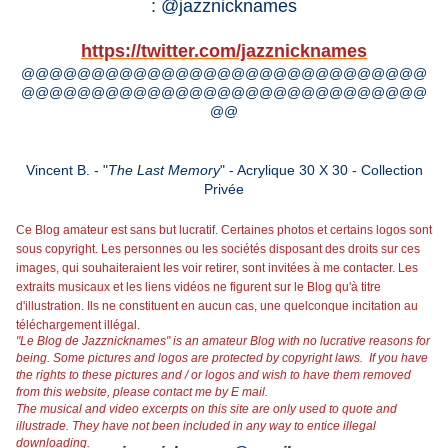
:
@jazznicknames
https://twitter.com/jazznicknames
@@@@@@@@@@@@@@@@@@@@@@@@@@@@@
@@@@@@@@@@@@@@@@@@@@@@@@@@@@@
@@
Vincent B. - "
The Last Memory
" - Acrylique 30 X 30 - Collection
Privée
Ce Blog amateur est sans but lucratif. Certaines photos et certains logos sont
sous copyright. Les personnes ou les sociétés disposant des droits sur ces
images, qui souhaiteraient les voir retirer, sont invitées à me contacter. Les
extraits musicaux et les liens vidéos ne figurent sur le Blog qu'à titre
d'illustration. Ils ne constituent en aucun cas, une quelconque incitation au
téléchargement illégal.
"Le Blog de Jazznicknames" is an amateur Blog with no lucrative reasons for
being. Some pictures and logos are protected by copyright laws. If you have
the rights to these pictures and / or logos and wish to have them removed
from this website, please contact me by E mail.
The musical and video excerpts on this site are only used to quote and
illustrade. They have not been included in any way to entice illegal
downloading.