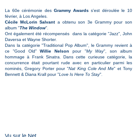
La 60e cérémonie des
Grammy Awards
s'est déroulée le 10
février, à Los Angeles.
Cécile McLorin Salvant
a obtenu son 3e Grammy pour son
album "
The Window
".
Ont également été récompensés dans la catégorie "Jazz", John
Daversa et Wayne Shorter.
Dans la catégorie "Traditional Pop Album", le Grammy revient à
ce "Good Old"
Willie Nelson
pour "
My Way
", son album
hommage à Frank Sinatra. Dans cette curieuse catégorie, la
concurrence était pourtant rude avec en particulier parmi les
nominés, Gregory Porter pour "
Nat King Cole And Me
" et Tony
Bennett & Diana Krall pour "
Love Is Here To Stay
".
Vu sur le Net