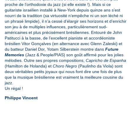
proche de l’orthodoxie du jazz (si elle existe !). Mais si ce
guitariste israélien installé à New-York depuis quinze ans s’est
nourri de la tradition (sa virtuosité n’empêche ni un son léché ni
un phrasé limpide), il n’a cessé d’élargir ses horizons et d’enrichir
son jeu à de multiples influences, particulièrement sud-
américaines et plus précisément brésiliennes. Entouré de John
Patitucci à la basse, de l’excellent pianiste et accordéoniste
brésilien Vitor Gonçalves (en alternance avec Glenn Zaleski) et
du batteur Daniel Dor, Yotam Silberstein montre dans
Future
Memories
(Jazz & People/PIAS) son goût affirmé pour les jolies
mélodies. Outre ses propres compositions,
Capricho de Espanha
(Hamilton de Holanda) et
Choro Negro
(Paulinho da Viola) sont
deux véritables petits joyaux qui nous font dire une fois de plus
que la musique brésilienne est vraiment la meilleure cousine du
jazz.
Un régal !
Philippe Vincent