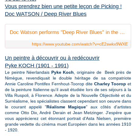
Vous prendrez bien une petite leçon de Picking !
Doc WATSON / Deep River Blues
Doc Watson performs "Deep River Blues" in the DVD "Doc's Guitar: Fingerpicking & Flatpicking"
https://www.youtube.com/watch?v=cE2swkx9WXE
Un peintre à découvrir ou à redécouvrir
Pyke KOCH (1901 - 1991)
Le peintre Néerlandais
Pyke Koch
, originaire de
Beek près de
Nimègue, revendiquait le double héritage de sa compatriote
Annie Caroline Pontifex Fernhout-Toorop dite
Charley Toorop
et
de la peinture Italienne qu'il avait étudiée lors de ses séjours à la
Villa Ruspoli, à Florence. Adepte de la Nouvelle Objectivité et du
Surréalisme, les spécialistes classent cependant son oeuvre dans
le courant appelé "
Réalisme Magique
" aux côtés d'artistes
comme Otto Dix, André Derain et Jean Metzinger. J'espère que
vous apprécierez cet étonnant portrait d'Asta Nielsen, première
grande vedette du cinéma muet Européen dans les années 1910
- 1920.