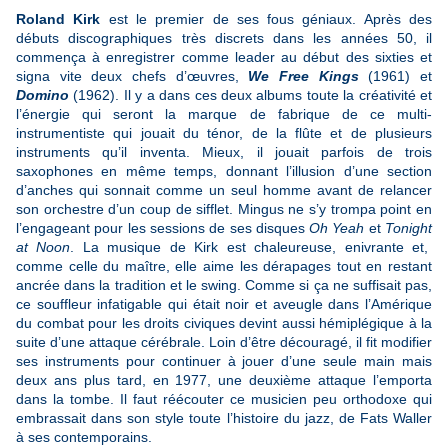
Roland Kirk
est le premier de ses fous géniaux. Après des
débuts discographiques très discrets dans les années 50, il
commença à enregistrer comme leader au début des sixties et
signa vite deux chefs d’œuvres,
We Free Kings
(1961) et
Domino
(1962). Il y a dans ces deux albums toute la créativité et
l’énergie qui seront la marque de fabrique de ce multi-
instrumentiste qui jouait du ténor, de la flûte et de plusieurs
instruments qu’il inventa. Mieux, il jouait parfois de trois
saxophones en même temps, donnant l’illusion d’une section
d’anches qui sonnait comme un seul homme avant de relancer
son orchestre d’un coup de sifflet. Mingus ne s’y trompa point en
l’engageant pour les sessions de ses disques
Oh Yeah
et
Tonight
at Noon
. La musique de Kirk est chaleureuse, enivrante et,
comme celle du maître, elle aime les dérapages tout en restant
ancrée dans la tradition et le swing. Comme si ça ne suffisait pas,
ce souffleur infatigable qui était noir et aveugle dans l’Amérique
du combat pour les droits civiques devint aussi hémiplégique à la
suite d’une attaque cérébrale. Loin d’être découragé, il fit modifier
ses instruments pour continuer à jouer d’une seule main mais
deux ans plus tard, en 1977, une deuxième attaque l’emporta
dans la tombe. Il faut réécouter ce musicien peu orthodoxe qui
embrassait dans son style toute l’histoire du jazz, de Fats Waller
à ses contemporains.