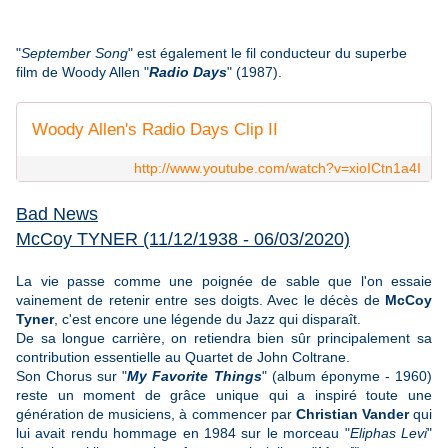
"
September Song
" est également le fil conducteur du superbe
film de Woody Allen "
Radio Days
" (1987).
Woody Allen's Radio Days Clip II
http://www.youtube.com/watch?v=xioICtn1a4I
Bad News
McCoy TYNER
(11/12/1938 - 06/03/2020)
La vie passe comme une poignée de sable que l'on essaie
vainement de retenir entre ses doigts. Avec le décès de
McCoy
Tyner
, c'est encore une légende du Jazz qui disparaît.
De sa longue carrière, on retiendra bien sûr principalement sa
contribution essentielle au Quartet de John Coltrane.
Son Chorus sur "
My Favorite Things
" (album éponyme - 1960)
reste un moment de grâce unique qui a inspiré toute une
génération de musiciens, à commencer par
Christian Vander
qui
lui avait rendu hommage en 1984 sur le morceau "
Eliphas Levi
"