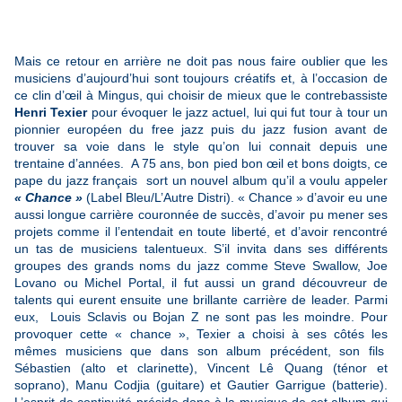
Mais ce retour en arrière ne doit pas nous faire oublier que les
musiciens d’aujourd’hui sont toujours créatifs et, à l’occasion de
ce clin d’œil à Mingus, qui choisir de mieux que le contrebassiste
Henri Texier
pour évoquer le jazz actuel, lui qui fut tour à tour un
pionnier européen du free jazz puis du jazz fusion avant de
trouver sa voie dans le style qu’on lui connait depuis une
trentaine d’années. A 75 ans, bon pied bon œil et bons doigts, ce
pape du jazz français sort un nouvel album qu’il a voulu appeler
« Chance »
(Label Bleu/L’Autre Distri). « Chance » d’avoir eu une
aussi longue carrière couronnée de succès, d’avoir pu mener ses
projets comme il l’entendait en toute liberté, et d’avoir rencontré
un tas de musiciens talentueux. S’il invita dans ses différents
groupes des grands noms du jazz comme Steve Swallow, Joe
Lovano ou Michel Portal, il fut aussi un grand découvreur de
talents qui eurent ensuite une brillante carrière de leader. Parmi
eux, Louis Sclavis ou Bojan Z ne sont pas les moindre. Pour
provoquer cette « chance », Texier a choisi à ses côtés les
mêmes musiciens que dans son album précédent, son fils
Sébastien (alto et clarinette), Vincent Lê Quang (ténor et
soprano), Manu Codjia (guitare) et Gautier Garrigue (batterie).