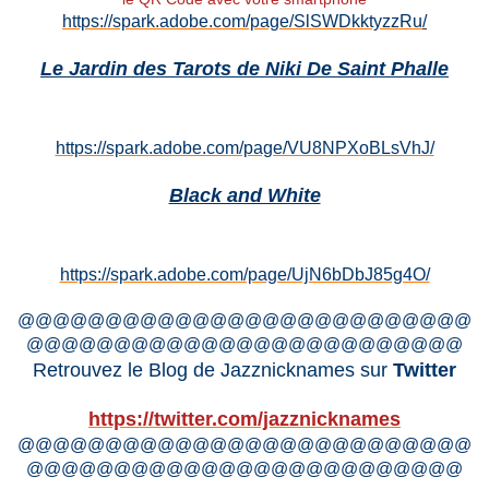
https://spark.adobe.com/page/SlSWDkktyzzRu
/
Le Jardin des Tarots de Niki De Saint Phalle
https://spark.adobe.com/page/VU8NPXoBLsVhJ/
Black and White
https://spark.adobe.com/page/UjN6bDbJ85g4O/
@@@@@@@@@@@@@@@@@@@@@@@@@@
@@@@@@@@@@@@@@@@@@@@@@@@@
Retrouvez le Blog de Jazznicknames sur
Twitter
https://twitter.com/jazznicknames
@@@@@@@@@@@@@@@@@@@@@@@@@@
@@@@@@@@@@@@@@@@@@@@@@@@@