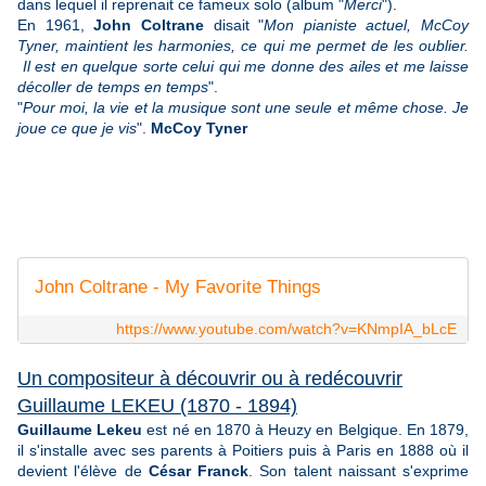
dans lequel il reprenait ce fameux solo (album "
Merci
").
En 1961,
John Coltrane
disait "
Mon pianiste actuel, McCoy
Tyner, maintient les harmonies, ce qui me permet de les oublier.
Il est en quelque sorte celui qui me donne des ailes et me laisse
décoller de temps en temps
".
"
Pour moi, la vie et la musique sont une seule et même chose. Je
joue ce que je vis
".
McCoy Tyner
John Coltrane - My Favorite Things
https://www.youtube.com/watch?v=KNmpIA_bLcE
Un compositeur à découvrir ou à redécouvrir
Guillaume LEKEU (1870 - 1894)
Guillaume Lekeu
est né en 1870 à Heuzy en Belgique. En 1879,
il s'installe avec ses parents à Poitiers puis à Paris en 1888 où il
devient l'élève de
César Franck
. Son talent naissant s'exprime