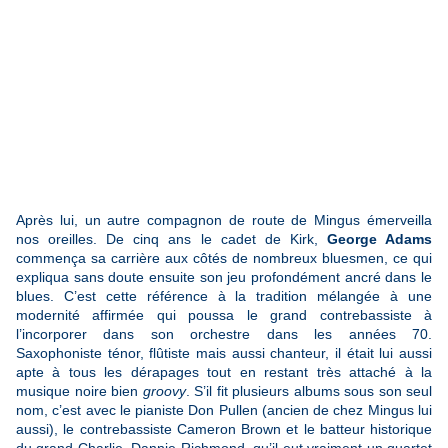
Après lui, un autre compagnon de route de Mingus émerveilla
nos oreilles. De cinq ans le cadet de Kirk,
George Adams
commença sa carrière aux côtés de nombreux bluesmen, ce qui
expliqua sans doute ensuite son jeu profondément ancré dans le
blues. C’est cette référence à la tradition mélangée à une
modernité affirmée qui poussa le grand contrebassiste à
l’incorporer dans son orchestre dans les années 70.
Saxophoniste ténor, flûtiste mais aussi chanteur, il était lui aussi
apte à tous les dérapages tout en restant très attaché à la
musique noire bien
groovy
. S’il fit plusieurs albums sous son seul
nom, c’est avec le pianiste Don Pullen (ancien de chez Mingus lui
aussi), le contrebassiste Cameron Brown et le batteur historique
du grand Charlie, Dannie Richmond, qu’il eut vraiment un quartet