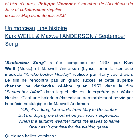
et bien d'autres,
Philippe Vincent
est membre de l'Académie du
Jazz et collaborateur régulier
de Jazz Magazine depuis 2008.
Un morceau, une histoire
Kurk WEILL & Maxwell ANDERSON / September
Song
"
September Song
" a été composée en 1938 par
Kurt
Weill
(Music) et Maxwell Anderson (Lyrics) pour la comédie
musicale "
Knickerbocker Holiday
" réalisée par Harry Joe Brown.
Le film ne rencontra pas un grand succès et cette superbe
chanson ne deviendra célèbre qu'en 1950 dans le film
"
September Affair
" dans lequel elle est interprétée par Walter
Huston. C'est une balade mélancolique admirablement servie par
la poésie nostalgique de Maxwell Anderson.
"
Oh, it's a long, long while from May to December
But the days grow short when you reach September
When the autumn weather turns the leaves to flame
One hasn't got time for the waiting game
"
Quelques belles versions :