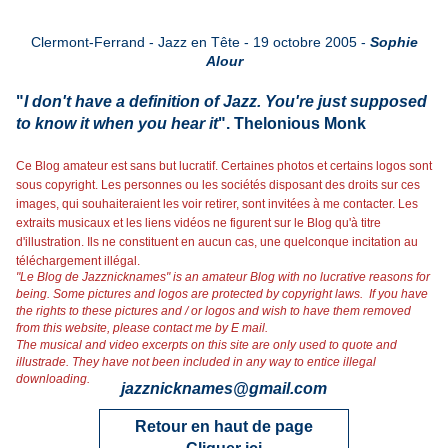
Clermont-Ferrand - Jazz en Tête - 19 octobre 2005 -
Sophie
Alour
"
I don't have a definition of Jazz.
You're just supposed
to know it when you hear it
". Thelonious Monk
Ce Blog amateur est sans but lucratif. Certaines photos et certains logos sont
sous copyright. Les personnes ou les sociétés disposant des droits sur ces
images, qui souhaiteraient les voir retirer, sont invitées à me contacter. Les
extraits musicaux et les liens vidéos ne figurent sur le Blog qu'à titre
d'illustration. Ils ne constituent en aucun cas, une quelconque incitation au
téléchargement illégal.
"Le Blog de Jazznicknames" is an amateur Blog with no lucrative reasons for
being. Some pictures and logos are protected by copyright laws. If you have
the rights to these pictures and / or logos and wish to have them removed
from this website, please contact me by E mail.
The musical and video excerpts on this site are only used to quote and
illustrade. They have not been included in any way to entice illegal
downloading.
jazznicknames@gmail.co
m
Retour en haut de page