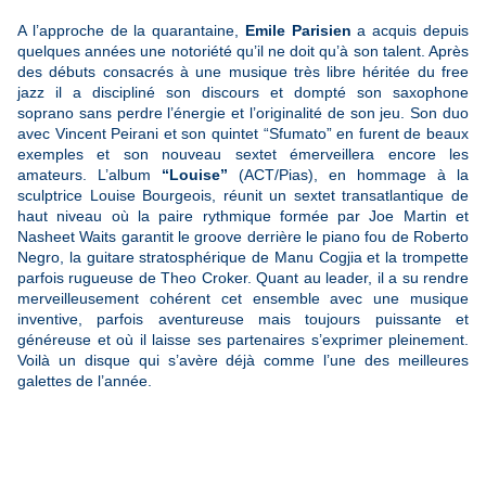
A l’approche de la quarantaine,
Emile Parisien
a acquis depuis
quelques années une notoriété qu’il ne doit qu’à son talent. Après
des débuts consacrés à une musique très libre héritée du free
jazz il a discipliné son discours et dompté son saxophone
soprano sans perdre l’énergie et l’originalité de son jeu. Son duo
avec Vincent Peirani et son quintet “Sfumato” en furent de beaux
exemples et son nouveau sextet émerveillera encore les
amateurs. L’album
“Louise”
(ACT/Pias), en hommage à la
sculptrice Louise Bourgeois, réunit un sextet transatlantique de
haut niveau où la paire rythmique formée par Joe Martin et
Nasheet Waits garantit le groove derrière le piano fou de Roberto
Negro, la guitare stratosphérique de Manu Cogjia et la trompette
parfois rugueuse de Theo Croker. Quant au leader, il a su rendre
merveilleusement cohérent cet ensemble avec une musique
inventive, parfois aventureuse mais toujours puissante et
généreuse et où il laisse ses partenaires s’exprimer pleinement.
Voilà un disque qui s’avère déjà comme l’une des meilleures
galettes de l’année.