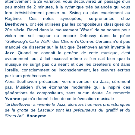
attentivement la 2e variation, vous découvrirez un passage d'un
peu moins de 2 minutes, à la rythmique très balancée qui vous
fera irrésistiblement penser au Swing ou plus exactement au
Ragtime. Ces notes syncopées, surprenantes chez
Beethoven
, ont été utilisées par les compositeurs classiques du
20e siècle, Ravel dans le mouvement "
Blues
" de sa sonate pour
violon en sol majeur ou encore Debussy dans la pièce
"
Golliwoog's Cake Walk
" des Chidren's Corner. Certains n'ont pas
manqué de disserter sur le fait que Beethoven aurait inventé le
Jazz
. Quand on connait la genèse de cette musique, c'est
évidemment tout à fait excessif même si l'on sait bien que la
musique ne surgit pas du néant et que les créateurs ont dans
l'oreille, consciemment ou inconsciemment, les œuvres écrites
par leurs prédécesseurs.
Alors Beethoven précurseur voire inventeur du Jazz, sûrement
pas. Musicien d'une étonnante modernité qui a inspiré des
générations de compositeurs, sans aucun doute. Je remercie
Yvonne
qui m'a donné l'idée de cette évocation musicale.
"
Si Beethoven a inventé le Jazz, alors les hommes préhistoriques
de la grotte de Lascaux sont les précurseurs du graffiti et du
Street Art
".
Anonyme