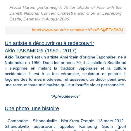
Procol Harum performing A Whiter Shade of Pale with the
Danish National Concert Orchestra and choir at Ledreborg
Castle, Denmark in August 2006
https://www.youtube.com/watch?v=St6jyEFe5WM
Un artiste à découvrir ou à redécouvrir
Akio TAKAMORI (1950 - 2017)
Akio Takamori
est un artiste Américain d'origine Japonaise, né à
Nobehoka en 1950. Dans les années 70, il s'installe à Seattle où
il s'exprime en mêlant la tradition Japonaise et la culture
occidentale. Il est à la fois céramiste, sculpteur et peintre. Il
façonne des formes modelées,
rehaussées d’un décor peint avec
une retenue toute minimaliste qui leur insuffle vie et personnalité.
"
Aphroditeeros
"
Une photo, une histoire
Cambodge – Sihanoukville -
Wat Krom Temple
- 13 mars 2012
Sihanoukville auparavant appelée Kampong Saom (port