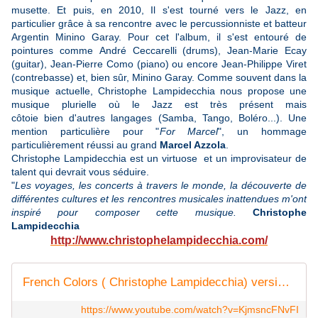
musette. Et puis, en 2010, Il s'est tourné vers le Jazz, en
particulier grâce à sa rencontre avec le percussionniste et batteur
Argentin Minino Garay. Pour cet l'album, il s'est entouré de
pointures comme André Ceccarelli (drums), Jean-Marie Ecay
(guitar), Jean-Pierre Como (piano) ou encore Jean-Philippe Viret
(contrebasse) et, bien sûr, Minino Garay. Comme souvent dans la
musique actuelle, Christophe Lampidecchia nous propose une
musique plurielle où le Jazz est très présent mais
côtoie bien d'autres langages (Samba, Tango, Boléro...). Une
mention particulière pour "
For Marcel
", un hommage
particulièrement réussi au grand
Marcel Azzola
.
Christophe Lampidecchia est un virtuose et un improvisateur de
talent qui devrait vous séduire.
"
Les voyages, les concerts à travers le monde, la découverte de
différentes cultures et les rencontres musicales inattendues m'ont
inspiré pour composer cette musique.
Christophe
Lampidecchia
http://www.christophelampidecchia.com/
French Colors ( Christophe Lampidecchia) version longue
https://www.youtube.com/watch?v=KjmsncFNvFI