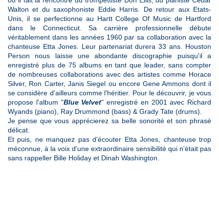
où il fait la rencontre du trompettiste Don Ellis, du pianiste Cedar
Walton et du saxophoniste Eddie Harris. De retour aux Etats-
Unis, il se perfectionne au Hartt College Of Music de Hartford
dans le Connecticut. Sa carrière professionnelle débute
véritablement dans les années 1960 par sa collaboration avec la
chanteuse Etta Jones. Leur partenariat durera 33 ans. Houston
Person nous laisse une abondante discographie puisqu'il a
enregistré plus de 75 albums en tant que leader, sans compter
de nombreuses collaborations avec des artistes comme Horace
Silver, Ron Carter, Janis Siegel ou encore Gene Ammons dont il
se considère d'ailleurs comme l'héritier. Pour le découvrir, je vous
propose l'album "
Blue Velvet
" enregistré en 2001 avec Richard
Wyands (piano), Ray Drummond (bass) & Grady Tate (drums).
Je pense que vous apprécierez sa belle sonorité et son phrasé
délicat.
Et puis, ne manquez pas d'écouter Etta Jones, chanteuse trop
méconnue, à la voix d'une extraordinaire sensibilité qui n'était pas
sans rappeller Bille Holiday et Dinah Washington.