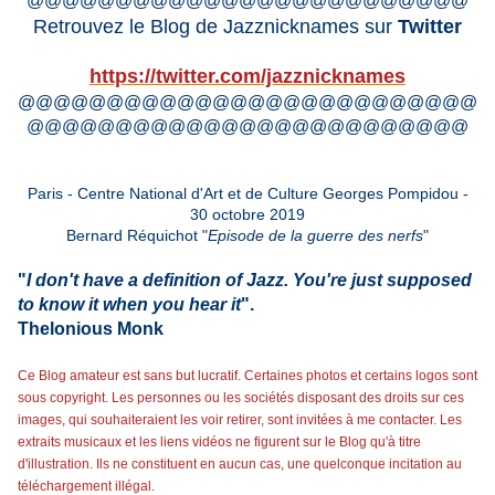
@@@@@@@@@@@@@@@@@@@@@@@@@
Retrouvez le Blog de Jazznicknames sur
Twitter
https://twitter.com/jazznicknames
@@@@@@@@@@@@@@@@@@@@@@@@@@
@@@@@@@@@@@@@@@@@@@@@@@@@
Paris - Centre National d'Art et de Culture Georges Pompidou -
30 octobre 2019
Bernard Réquichot "
Episode de la guerre des nerfs
"
"
I don't have a definition of Jazz.
You're just supposed
to know it when you hear it
".
Thelonious Monk
Ce Blog amateur est sans but lucratif. Certaines photos et certains logos sont
sous copyright. Les personnes ou les sociétés disposant des droits sur ces
images, qui souhaiteraient les voir retirer, sont invitées à me contacter. Les
extraits musicaux et les liens vidéos ne figurent sur le Blog qu'à titre
d'illustration. Ils ne constituent en aucun cas, une quelconque incitation au
téléchargement illégal.