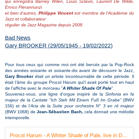
qui enregistra Barney Wilen, Louis Sclavis, Laurent De Wilde,
Enrico Pierannunzi
et bien d'autres,
Philippe Vincent
est membre de l'Académie du
Jazz et collaborateur
régulier de Jazz Magazine depuis 2008.
Bad News
Gary BROOKER (29/05/1945 - 19/02/2022)
Pour tous ceux qui comme moi ont été bercés par la Pop-Rock
des années soixante et soixante-dix avant de découvrir le Jazz,
Gary Brooker
était un artiste incontournable de cette période. Il
était l'âme du groupe Procol Harum qui'l avait porté tout en haut
de l'affiche avec le morceau "
A Whiter Shade Of Pale
".
Souvenez-vous, une ligne d'orgue
inspiré de la
Sinfonia en fa
majeur de la Cantate "Ich Steh Mit Einem Fuß Im Grabe"
(BWV
156) et de l’
Aria de la Suite pour orchestre N° 3 en ré majeur
(BWV 1068) de
Jean-Sébastien Bach,
cela donnait
une mélodie
intemporelle.
Procol Harum - A Whiter Shade of Pale, live in Denmark 2006