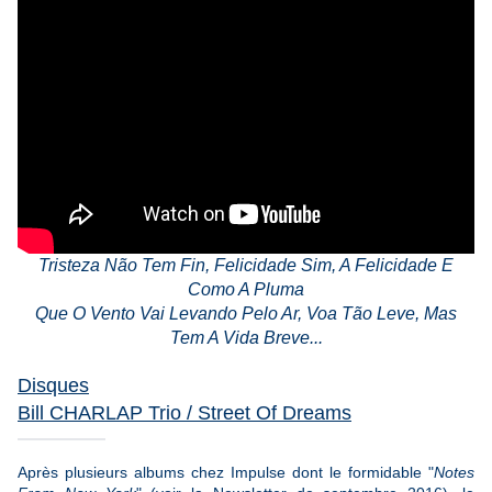
Tristeza Não Tem Fin, Felicidade Sim, A Felicidade E
Como A Pluma
Que O Vento Vai Levando Pelo Ar, Voa Tão Leve, Mas
Tem A Vida Breve...
Disques
Bill CHARLAP Trio / Street Of Dreams
Après plusieurs albums chez Impulse dont le formidable "
Notes