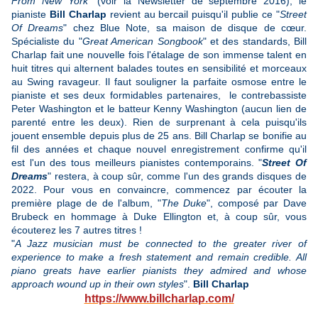
From New York
" (voir la Newsletter de septembre 2016), le
pianiste
Bill Charlap
revient au bercail puisqu'il publie ce "
Street
Of Dreams
"
chez Blue Note, sa maison de disque de cœur.
Spécialiste du
"
Great American Songbook
" et des standards, Bill
Charlap fait une nouvelle fois l'étalage de son immense talent en
huit titres qui alternent balades toutes en sensibilité et morceaux
au Swing ravageur. Il faut souligner la parfaite osmose entre le
pianiste et ses deux formidables partenaires, le contrebassiste
Peter Washington et le batteur Kenny Washington (aucun lien de
parenté entre les deux). Rien de surprenant à cela puisqu'ils
jouent ensemble depuis plus de 25 ans. Bill Charlap se bonifie au
fil des années et chaque nouvel enregistrement confirme qu'il
est l'un des tous meilleurs pianistes contemporains. "
Street Of
Dreams
" restera, à coup sûr, comme l'un des grands disques de
2022. Pour vous en convaincre, commencez par écouter la
première plage de de l'album, "
The Duke
", composé par Dave
Brubeck en hommage à Duke Ellington et, à coup sûr, vous
écouterez les 7 autres titres !
"
A Jazz musician must be connected to the greater river of
experience to make a fresh statement and remain credible. All
piano greats have earlier pianists they admired and whose
approach wound up in their own styles
".
Bill Charlap
https://www.billcharlap.com/