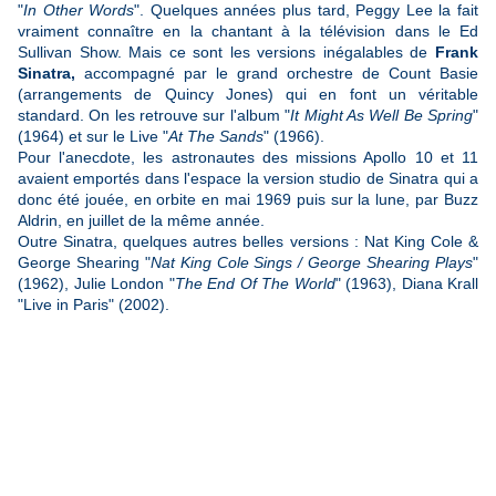
"
In Other Words
". Quelques années plus tard, Peggy Lee la fait
vraiment connaître en la chantant à la télévision dans le Ed
Sullivan Show. Mais ce sont les versions inégalables de
Frank
Sinatra,
accompagné par le grand orchestre de Count Basie
(arrangements de Quincy Jones) qui en font un véritable
standard. On les retrouve sur l'album "
It Might As Well Be Spring
"
(1964) et sur le Live "
At The Sands
" (1966).
Pour l'anecdote, les astronautes des missions Apollo 10 et 11
avaient emportés dans l'espace la version studio de Sinatra qui a
donc été jouée, en orbite en mai 1969 puis sur la lune, par Buzz
Aldrin, en juillet de la même année.
Outre Sinatra, quelques autres belles versions : Nat King Cole &
George Shearing "
Nat King Cole Sings / George Shearing Plays
"
(1962), Julie London "
The End Of The World
" (1963), Diana Krall
"Live in Paris" (2002).