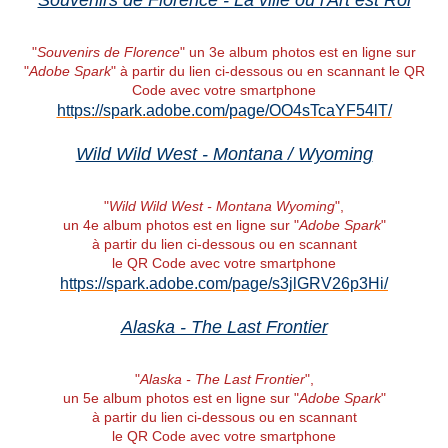
Souvenirs de Florence - La ville où l'Art est Roi
"
Souvenirs de Florence
" un 3e album photos est en ligne sur
"
Adobe Spark
" à partir du lien ci-dessous ou en scannant le QR
Code avec votre smartphone
https://spark.adobe.com/page/OO4sTcaYF54lT/
Wild Wild West - Montana / Wyoming
"
Wild Wild West - Montana Wyoming
",
un 4e album photos est en ligne sur "
Adobe Spark
"
à partir du lien ci-dessous ou en scannant
le QR Code avec votre smartphone
https://spark.adobe.com/page/s3jlGRV26p3Hi/
Alaska - The Last Frontier
"
Alaska - The Last Frontier
",
un 5e album photos est en ligne sur "
Adobe Spark
"
à partir du lien ci-dessous ou en scannant
le QR Code avec votre smartphone