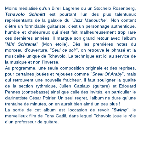
Moins médiatisé qu'un Bireli Lagrene ou un Stochelo Rosenberg,
Tchavolo Schmitt
est pourtant l'un des plus talentueux
représentants de la galaxie du "
Jazz Manouche
". Non content
d'être un formidable guitariste, c'est un personnage authentique,
humble et chaleureux qui s'est fait malheureusement trop rare
ces dernières années. Il marque son grand retour avec l'album
"
Miri Schtema
" (Mon étoile). Dès les premières notes du
morceau d'ouverture, "
Seul ce soir
", on retrouve le phrasé et la
musicalité unique de Tchavolo. La technique est ici au service de
la musique et non l'inverse.
Au programme, une seule composition originale et des reprises,
pour certaines jouées et rejouées comme "
Sheik Of Araby
", mais
qui retrouvent une nouvelle fraicheur. Il faut souligner la qualité
de la section rythmique, Julien Cattiaux (guitare) et Edouard
Pennes (contrebasse) ainsi que celle des invités, en particulier le
clarinettiste César Poirier. Un seul regret, l'album ne dure qu'une
trentaine de minutes, on en aurait bien aimé un peu plus !
La sortie de cet album est l'occasion de revoir "
Swing
", le
merveilleux film de Tony Gatlif, dans lequel Tchavolo joue le rôle
d'un professeur de guitare.