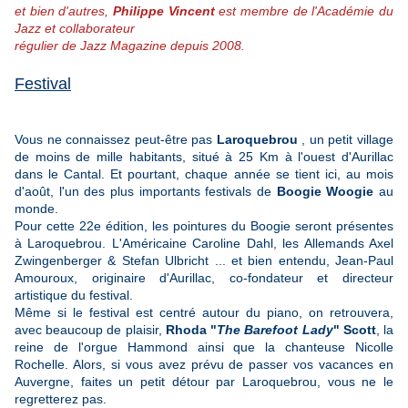
et bien d'autres,
Philippe Vincent
est membre de l'Académie du
Jazz et collaborateur
régulier de Jazz Magazine depuis 2008.
Festival
Vous ne connaissez peut-être pas
Laroquebrou
, un petit village
de moins de mille habitants, situé à 25 Km à l'ouest d'Aurillac
dans le Cantal. Et pourtant, chaque année se tient ici, au mois
d'août, l'un des plus importants festivals de
Boogie Woogie
au
monde.
Pour cette 22e édition, les pointures du Boogie seront présentes
à Laroquebrou. L'Américaine Caroline Dahl, les Allemands Axel
Zwingenberger & Stefan Ulbricht ... et bien entendu, Jean-Paul
Amouroux, originaire d'Aurillac, co-fondateur et directeur
artistique du festival.
Même si le festival est centré autour du piano, on retrouvera,
avec beaucoup de plaisir,
Rhoda "
The Barefoot Lady
" Scott
, la
reine de l'orgue Hammond ainsi que la chanteuse Nicolle
Rochelle. Alors, si vous avez prévu de passer vos vacances en
Auvergne, faites un petit détour par Laroquebrou, vous ne le
regretterez pas.