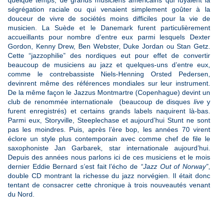
quelque temps, de grands musiciens américains qui fuyaient la
ségrégation raciale ou qui venaient simplement goûter à la
douceur de vivre de sociétés moins difficiles pour la vie de
musicien. La Suède et le Danemark furent particulièrement
accueillants pour nombre d’entre eux parmi lesquels Dexter
Gordon, Kenny Drew, Ben Webster, Duke Jordan ou Stan Getz.
Cette “jazzophilie” des nordiques eut pour effet de convertir
beaucoup de musiciens au jazz et quelques-uns d’entre eux,
comme le contrebassiste Niels-Henning Orsted Pedersen,
devinrent même des références mondiales sur leur instrument.
De la même façon le Jazzus Montmartre (Copenhague) devint un
club de renommée internationale (beaucoup de disques
live
y
furent enregistrés) et certains grands labels naquirent là-bas.
Parmi eux, Storyville, Steeplechase et aujourd’hui Stunt ne sont
pas les moindres. Puis, après l’ère bop, les années 70 virent
éclore un style plus contemporain avec comme chef de file le
saxophoniste Jan Garbarek, star internationale aujourd’hui.
Depuis des années nous parlons ici de ces musiciens et le mois
dernier Eddie Bernard s’est fait l’écho de
“Jazz Out of Norway”
,
double CD montrant la richesse du jazz norvégien. Il était donc
tentant de consacrer cette chronique à trois nouveautés venant
du Nord.