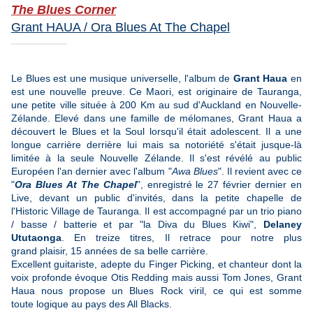
​The Blues Corner
Grant HAUA / Ora Blues At The Chapel
Le Blues est une musique universelle, l'album de
Grant Haua
en
est une nouvelle preuve. Ce Maori, est originaire de Tauranga,
une petite ville située à 200 Km au sud d'Auckland en Nouvelle-
Zélande. Elevé dans une famille de mélomanes, Grant Haua a
découvert le Blues et la Soul lorsqu'il était adolescent. Il a une
longue carrière derrière lui mais sa notoriété s'était jusque-là
limitée à la seule Nouvelle Zélande. Il s'est révélé au public
Européen l'an dernier avec l'album "
Awa Blues
". Il revient avec ce
"
Ora Blues At The Chapel
", enregistré le 27 février dernier en
Live, devant un public d'invités, dans la petite chapelle de
l'Historic Village de Tauranga. Il est accompagné par un trio piano
/ basse / batterie et par "la Diva du Blues Kiwi",
Delaney
Ututaonga
. En treize titres, Il retrace pour notre plus
grand plaisir, 15 années de sa belle carrière.
Excellent guitariste, adepte du Finger Picking, et chanteur dont la
voix profonde évoque Otis Redding mais aussi Tom Jones, Grant
Haua nous propose un Blues Rock viril, ce qui est somme
toute logique au pays des All Blacks.