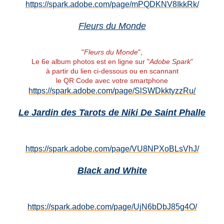
https://spark.adobe.com/page/mPQDKNV8IkkRk/
Fleurs du Monde
"
Fleurs du Monde
",
Le 6e album photos est en ligne sur "
Adobe Spark
"
à partir du lien ci-dessous ou en scannant
le QR Code avec votre smartphone
https://spark.adobe.com/page/SlSWDkktyzzRu
/
Le Jardin des Tarots de Niki De Saint Phalle
https://spark.adobe.com/page/VU8NPXoBLsVhJ/
Black and White
https://spark.adobe.com/page/UjN6bDbJ85g4O/