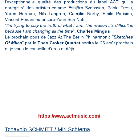
l'exceptionnelle qualité des productions du label ACT qui a
enregistré des artistes comme Esbjörn Svensson, Paolo Fresu,
Yaron Herman, Nils Langren, Caecilie Norby, Emile Parisien,
Vincent Peirani ou encore Youn Sun Nah.
"
I'm trying to play the truth of what I am. The reason it's difficult is
because I am changing all the time
".
Charles Mingus
Le prochain opus de Jazz At The Berlin Philharmonic "
S
ketches
Of Miles
" par le
Theo Croker Quartet
sortira le 26 août prochain
et je vous le conseille d'ores et déjà.
https://www.actmusic.com/
Tchavolo SCHMITT / Miri Schtema