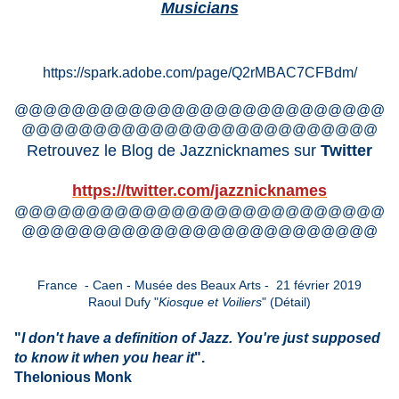
Musicians
https://spark.adobe.com/page/Q2rMBAC7CFBdm/
@@@@@@@@@@@@@@@@@@@@@@@@@@
@@@@@@@@@@@@@@@@@@@@@@@@@
Retrouvez le Blog de Jazznicknames sur
Twitter
https://twitter.com/jazznicknames
@@@@@@@@@@@@@@@@@@@@@@@@@@
@@@@@@@@@@@@@@@@@@@@@@@@@
France - Caen - Musée des Beaux Arts - 21 février 2019
Raoul Dufy "
Kiosque et Voiliers
" (Détail)
"
I don't have a definition of Jazz.
You're just supposed
to know it when you hear it
".
Thelonious Monk