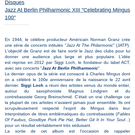
Disques
Jazz At Berlin Philharmonic XIII "Celebrating Mingus
100"
En 1944, le célèbre producteur Américain Norman Granz crée
une série de concerts intitulés "
Jazz At The Philarmonic
" (JATP).
L'objectif de Granz est de faire sortir le Jazz des clubs pour lui
donner une audience plus large et plus populaire. L'idée
est reprise en 2012 par Siggi Loch, le fondateur du label ACT,
avec ses concerts "
Jazz At Berlin Philharmonic
".
Le dernier opus de la série est consacré à Charles Mingus dont
on a célébré le 100e anniversaire de la naissance le 22 avril
dernier.
Siggi Loch
a réuni des artistes venus du monde entier,
autour du saxophoniste Magnus Lindgren et du
contrebassiste Georg Breinschmid. C'était un vrai challenge car
la plupart de ces artistes n'avaient jamais joué ensemble. Ils ont
scrupuleusement respecté l'esprit de Mingus dans leur
interprétation de titres emblématiques du contrebassiste (
Fables
Of Faubus, Goodbye Pork Pie Hat, Better Git It In Your Soul
...)
pour un résultat véritablement très séduisant.
La sortie de cet album est l'occasion de rappeler