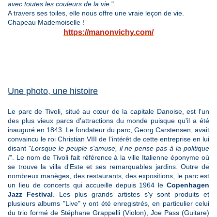
avec toutes les couleurs de la vie.
".
A travers ses toiles, elle nous offre une vraie leçon de vie.
Chapeau Mademoiselle !
https://manonvichy.com/
Une photo, une histoire
Le parc de Tivoli, situé au cœur de la capitale Danoise, est l'un
des plus vieux parcs d'attractions du monde puisque qu'il a été
inauguré en 1843. Le fondateur du parc, Georg Carstensen, avait
convaincu le roi Christian VIII de l'intérêt de cette entreprise en lui
disant "
Lorsque le peuple s'amuse, il ne pense pas à la politique
!
". Le nom de Tivoli fait référence à la ville Italienne éponyme où
se trouve la villa d'Este et ses remarquables jardins. Outre de
nombreux manèges, des restaurants, des expositions, le parc est
un lieu de concerts qui accueille depuis 1964 le
Copenhagen
Jazz Festival
. Les plus grands artistes s'y sont produits et
plusieurs albums "Live" y ont été enregistrés, en particulier celui
du trio formé de Stéphane Grappelli (Violon), Joe Pass (Guitare)