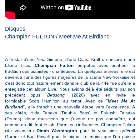
Disques
Champian FULTON / Meet Me At Birdland
A l'instar d'une Nina Simone, d'une Diana Krall ou encore d'une
Eliane Elias,
Champian Fulton
perpétue avec bonheur la
tradition des pianistes - chanteuses. En quelques années, elle est
devenue l'une des figures majeures de la scène New-Yorkaise et
c'est donc tout naturellement dans le club de la 44e rue qu'elle a
enregistré cet album Live. Nous avions déjà été séduits par son
précédent opus "
Birdsong
" (2020) avec en invité le
formidable Scott Hamilton au tenor. Avec ce "
Meet Me At
Birdland
", elle franchit une nouvelle étape vers l'excellence. A
ses côtés, Hide Tanaka (Double Bass) et Fukushi Tainaka
(Drums), deux musiciens que j'avoue ne pas connaître, qui
comme on dit, font le job.
Parmi ses influences, Champian Fulton
cite volontiers
Dinah Washington
pour la voix ainsi qu'Eroll
Garner et Bud Powell pour le piano. Le moins que l'on puisse