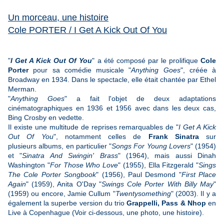
Un morceau, une histoire
Cole PORTER / I Get A Kick Out Of You
"
I Get A Kick Out Of You
" a été composé par le prolifique
Cole
Porter
pour sa comédie musicale "
Anything Goes
", créée à
Broadway en 1934. Dans le spectacle, elle était chantée par Ethel
Merman.
"
Anything Goes
" a fait l'objet de deux adaptations
cinématographiques en 1936 et 1956 avec dans les deux cas,
Bing Crosby en vedette.
Il existe une multitude de reprises remarquables de "
I Get A Kick
Out Of You
", notamment celles de
Frank Sinatra
sur
plusieurs albums, en particulier "
Songs For Young Lovers
" (1954)
et "
Sinatra And Swingin' Brass
" (1964), mais aussi Dinah
Washington "
For Those Who Love
" (1955), Ella Fitzgerald "
Sings
The Cole Porter Songbook
" (1956), Paul Desmond "
First Place
Again
" (1959), Anita O'Day "
Swings Cole Porter With Billy May
"
(1959) ou encore, Jamie Cullum "
Twentysomething
" (2003). Il y a
également la superbe version du trio
Grappelli, Pass & Nhop
en
Live à Copenhague (Voir ci-dessous, une photo, une histoire).