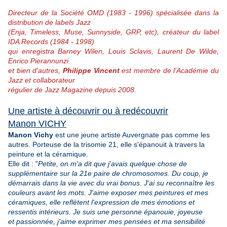
Directeur de la Société OMD (1983 - 1996) spécialisée dans la
distribution de labels Jazz
(Enja, Timeless, Muse, Sunnyside, GRP, etc), créateur du label
IDA Records (1984 - 1998)
qui enregistra Barney Wilen, Louis Sclavis, Laurent De Wilde,
Enrico Pierannunzi
et bien d'autres,
Philippe Vincent
est membre de l'Académie du
Jazz et collaborateur
régulier de Jazz Magazine depuis 2008.
Une artiste à découvrir ou à redécouvrir
Manon VICHY
Manon Vichy
est une jeune artiste Auvergnate pas comme les
autres. Porteuse de la trisomie 21, elle s'épanouit à travers la
peinture et la céramique.
Elle dit : "
Petite, on m'a dit que j'avais quelque chose de
supplémentaire sur la 21e paire de chromosomes. Du coup, je
démarrais dans la vie avec du vrai bonus. J'ai su reconnaître les
couleurs avant les mots. J'aime exposer mes peintures et mes
céramiques, elle reflètent l'expression de mes émotions et
ressentis intérieurs. Je suis une personne épanouie, joyeuse
et passionnée, j'aime exprimer mes pensées et ma sensibilité