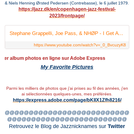
& Niels Henning Ørsted Pedersen (Contrebasse), le 6 juillet 1979.
https://jazz.dk/en/copenhagen-jazz-festival-
2023/frontpage/
Stephane Grappelli, Joe Pass, & NHØP - I Get A Kick Out Of You (live)
https://www.youtube.com/watch?v=_0_BvcuzyK8
lbum photos en ligne sur Adobe Express
My Favorite Pictures
Parmi les milliers de photos que j'ai prises au fil des années, j'en
ai sélectionnées quelques-unes, mes préférées.
https://express.adobe.com/page/bKIlX1Zfh8216/
@@@@@@@@@@@@@@@@@@@@@@@@@@
@@@@@@@@@@@@@@@@@@@@@@@@@
Retrouvez le Blog de Jazznicknames sur
Twitter