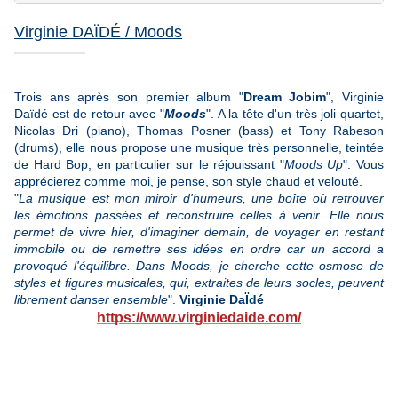
Virginie DAÏDÉ / Moods
Trois ans après son premier album "
Dream Jobim
", Virginie
Daïdé est de retour avec "
Moods
". A la tête d'un très joli quartet,
Nicolas Dri (piano), Thomas Posner (bass) et Tony Rabeson
(drums), elle nous propose une musique très personnelle, teintée
de Hard Bop, en particulier sur le réjouissant "
Moods Up
". Vous
apprécierez comme moi, je pense, son style chaud et velouté.
"
La musique est mon miroir d'humeurs, une boîte où retrouver
les émotions passées et reconstruire celles à venir. Elle nous
permet de vivre hier, d'imaginer demain, de voyager en restant
immobile ou de remettre ses idées en ordre car un accord a
provoqué l'équilibre. Dans Moods, je cherche cette osmose de
styles et figures musicales, qui, extraites de leurs socles, peuvent
librement danser ensemble
".
Virginie DaÏdé
https://www.virginiedaide.com/