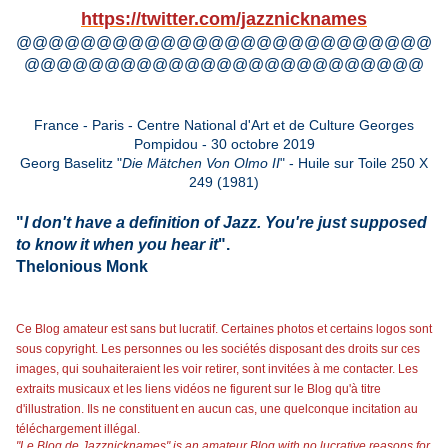
https://twitter.com/jazznicknames
@@@@@@@@@@@@@@@@@@@@@@@@@@
@@@@@@@@@@@@@@@@@@@@@@@@@
France - Paris - Centre National d'Art et de Culture Georges
Pompidou - 30 octobre 2019
Georg Baselitz "
Die Mätchen Von Olmo II
" - Huile sur Toile 250 X
249 (1981)
"
I don't have a definition of Jazz.
You're just supposed
to know it when you hear it
".
Thelonious Monk
Ce Blog amateur est sans but lucratif. Certaines photos et certains logos sont
sous copyright. Les personnes ou les sociétés disposant des droits sur ces
images, qui souhaiteraient les voir retirer, sont invitées à me contacter. Les
extraits musicaux et les liens vidéos ne figurent sur le Blog qu'à titre
d'illustration. Ils ne constituent en aucun cas, une quelconque incitation au
téléchargement illégal.
"Le Blog de Jazznicknames" is an amateur Blog with no lucrative reasons for