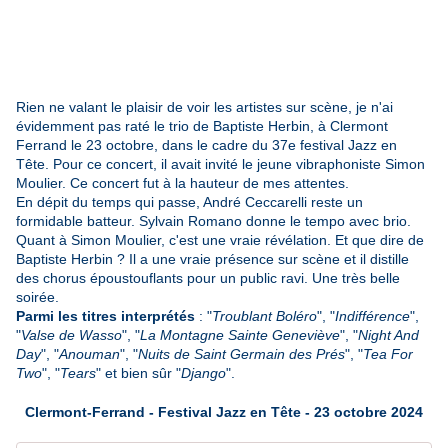
Rien ne valant le plaisir de voir les artistes sur scène, je n'ai
évidemment pas raté le trio de Baptiste Herbin, à Clermont
Ferrand le 23 octobre, dans le cadre du 37e festival Jazz en
Tête. Pour ce concert, il avait invité le jeune vibraphoniste Simon
Moulier. Ce concert fut à la hauteur de mes attentes.
En dépit du temps qui passe, André Ceccarelli reste un
formidable batteur. Sylvain Romano donne le tempo avec brio.
Quant à Simon Moulier, c'est une vraie révélation. Et que dire de
Baptiste Herbin ? Il a une vraie présence sur scène et il distille
des chorus époustouflants pour un public ravi. Une très belle
soirée.
Parmi les titres interprétés
: "
Troublant Boléro
", "
Indifférence
",
"
Valse de Wasso
", "
La Montagne Sainte Geneviève
", "
Night And
Day
", "
Anouman
", "
Nuits de Saint Germain des Prés
", "
Tea For
Two
", "
Tears
" et bien sûr "
Django
".
Clermont-Ferrand - Festival Jazz en Tête - 23 octobre 2024