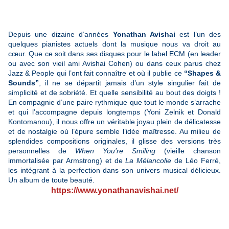
Depuis une dizaine d’années
Yonathan Avishai
est l’un des
quelques pianistes actuels dont la musique nous va droit au
cœur. Que ce soit dans ses disques pour le label ECM (en leader
ou avec son vieil ami Avishai Cohen) ou dans ceux parus chez
Jazz & People qui l’ont fait connaître et où il publie ce
“Shapes &
Sounds”
, il ne se départit jamais d’un style singulier fait de
simplicité et de sobriété. Et quelle sensibilité au bout des doigts !
En compagnie d’une paire rythmique que tout le monde s’arrache
et qui l’accompagne depuis longtemps (Yoni Zelnik et Donald
Kontomanou), il nous offre un véritable joyau plein de délicatesse
et de nostalgie où l’épure semble l’idée maîtresse. Au milieu de
splendides compositions originales, il glisse des versions très
personnelles de
When You’re Smiling
(vieille chanson
immortalisée par Armstrong) et de
La Mélancolie
de Léo Ferré,
les intégrant à la perfection dans son univers musical délicieux.
Un album de toute beauté.
https://www.yonathanavishai.net/