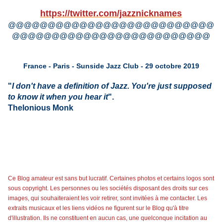
https://twitter.com/jazznicknames
@@@@@@@@@@@@@@@@@@@@@@@@@@
@@@@@@@@@@@@@@@@@@@@@@@@@
France - Paris - Sunside Jazz Club - 29 octobre 2019
"
I don't have a definition of Jazz.
You're just supposed
to know it when you hear it
".
Thelonious Monk
Ce Blog amateur est sans but lucratif. Certaines photos et certains logos sont
sous copyright. Les personnes ou les sociétés disposant des droits sur ces
images, qui souhaiteraient les voir retirer, sont invitées à me contacter. Les
extraits musicaux et les liens vidéos ne figurent sur le Blog qu'à titre
d'illustration. Ils ne constituent en aucun cas, une quelconque incitation au