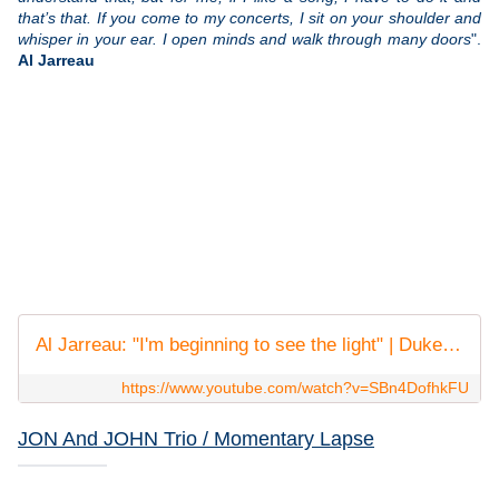
that’s that. If you come to my concerts, I sit on your shoulder and
whisper in your ear. I open minds and walk through many doors
".
Al Jarreau
Al Jarreau: "I'm beginning to see the light" | Duke Ellington Songbook | NDR Bigband
https://www.youtube.com/watch?v=SBn4DofhkFU
JON And JOHN Trio / Momentary Lapse