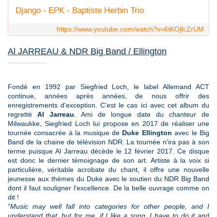
Django - EPK - Baptiste Herbin Trio
https://www.youtube.com/watch?v=6tKOjfcZrUM
Al JARREAU & NDR Big Band / Ellington
Fondé en 1992 par Siegfried Loch, le label Allemand ACT
continue, années après années, de nous offrir des
enregistrements d'exception. C'est le cas ici avec cet album du
regretté
Al Jarreau
. Ami de longue date du chanteur de
Milwaukke, Siegfried Loch lui propose en 2017 de réaliser une
tournée consacrée à la musique de
Duke Ellington
avec le Big
Band de la chaine de télévision NDR. La tournée n'ira pas à son
terme puisque Al Jarreau décède le 12 février 2017. Ce disque
est donc le dernier témoignage de son art. Artiste à la voix si
particulière, véritable acrobate du chant, il offre une nouvelle
jeunesse aux thèmes du Duke avec le soutien du NDR Big Band
dont il faut souligner l'excellence. De la belle ouvrage comme on
dit !
"
Music may well fall into categories for other people, and I
understand that, but for me, if I like a song, I have to do it and