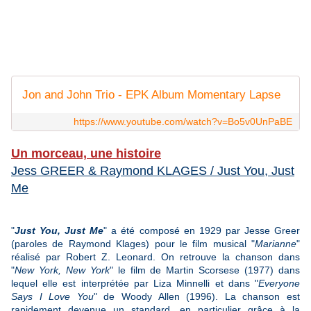
Jon and John Trio - EPK Album Momentary Lapse
https://www.youtube.com/watch?v=Bo5v0UnPaBE
Un morceau, une histoire
Jess GREER & Raymond KLAGES / Just You, Just
Me
"
Just You, Just Me
" a été composé en 1929 par Jesse Greer
(paroles de Raymond Klages) pour le film musical "
Marianne
"
réalisé par Robert Z. Leonard. On retrouve la chanson dans
"
New York, New York
" le film de Martin Scorsese (1977) dans
lequel elle est interprétée par Liza Minnelli et dans "
Everyone
Says I Love You
" de Woody Allen (1996). La chanson est
rapidement devenue un standard, en particulier grâce à la