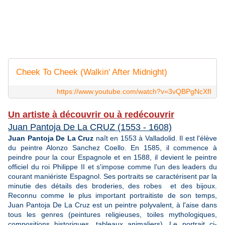
Cheek To Cheek (Walkin' After Midnight)
https://www.youtube.com/watch?v=3vQBPgNcXfI
Un artiste à découvrir ou à redécouvrir
Juan Pantoja De La CRUZ (1553 - 1608)
Juan Pantoja De La Cruz
naît en 1553 à Valladolid. Il est l'élève
du peintre Alonzo Sanchez Coello. En 1585, il commence à
peindre pour la cour Espagnole et en 1588, il devient le peintre
officiel du roi Philippe II et s'impose comme l'un des leaders du
courant maniériste Espagnol. Ses portraits se caractérisent par la
minutie des détails des broderies, des robes et des bijoux.
Reconnu comme le plus important portraitiste de son temps,
Juan Pantoja De La Cruz est un peintre polyvalent, à l'aise dans
tous les genres (peintures religieuses, toiles mythologiques,
compositions historiques, tableaux animaliers). Le portrait ci-