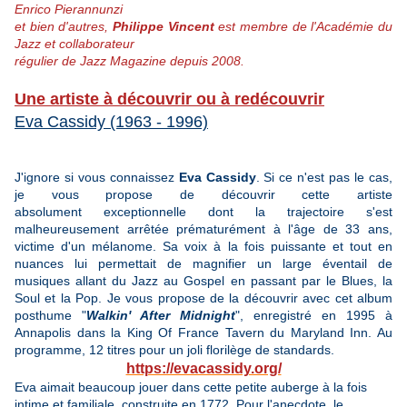
Enrico Pierannunzi
et bien d'autres,
Philippe Vincent
est membre de l'Académie du
Jazz et collaborateur
régulier de Jazz Magazine depuis 2008.
Une artiste à découvrir ou à redécouvrir
Eva Cassidy (1963 - 1996)
J'ignore si vous connaissez
Eva Cassidy
. Si ce n'est pas le cas,
je vous propose de découvrir cette artiste
absolument exceptionnelle dont la trajectoire s'est
malheureusement arrêtée prématurément à l'âge de 33 ans,
victime d'un mélanome. Sa voix à la fois puissante et tout en
nuances lui permettait de magnifier un large éventail de
musiques allant du Jazz au Gospel en passant par le Blues, la
Soul et la Pop.
Je vous propose de la découvrir avec cet album
posthume "
Walkin' After Midnight
", enregistré en 1995 à
Annapolis dans la King Of France Tavern du Maryland Inn. Au
programme, 12 titres pour un joli florilège de standards.
https://evacassidy.org/
Eva aimait beaucoup jouer dans cette petite auberge à la fois
intime et familiale, construite en 1772. Pour l'anecdote, le