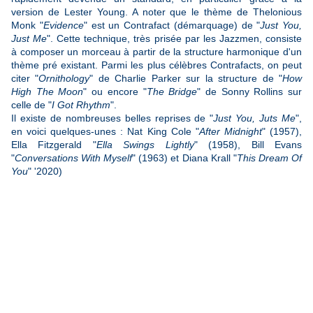
version de Lester Young. A noter que le thème de Thelonious
Monk "
Evidence
" est un Contrafact (démarquage) de "
Just You,
Just Me
". Cette technique, très prisée par les Jazzmen, consiste
à composer un morceau à partir de la structure harmonique d'un
thème pré existant. Parmi les plus célèbres Contrafacts, on peut
citer "
Ornithology
" de Charlie Parker sur la structure de "
How
High The Moon
" ou encore "
The Bridge
" de Sonny Rollins sur
celle de "
I Got Rhythm
".
Il existe de nombreuses belles reprises de "
Just You, Juts Me
",
en voici quelques-unes : Nat King Cole "
After Midnight
" (1957),
Ella Fitzgerald "
Ella Swings Lightly
" (1958), Bill Evans
"
Conversations With Myself
" (1963) et Diana Krall "
This Dream Of
You
" '2020)