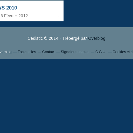
S 2010
6 Février 2012
…
Cedistic © 2014 - Hébergé par
Overblog
Overblog
Top articles
Contact
Signaler un abus
C.G.U.
Cookies et 