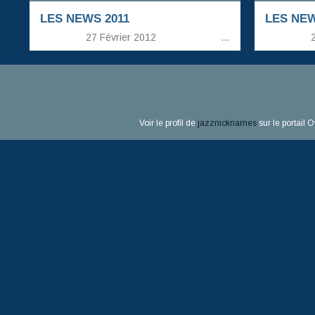
LES NEWS 2011
LES NEW
27 Février 2012
…
2
Voir le profil de
jazznicknames
sur le portail 