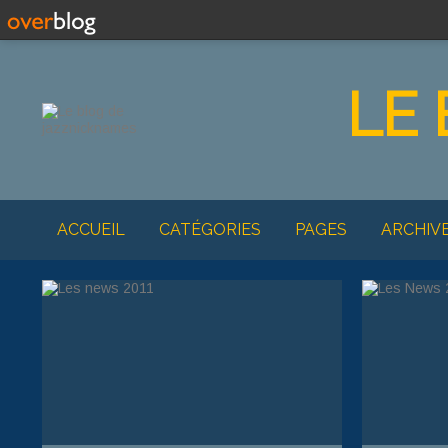
LE
ACCUEIL
CATÉGORIES
PAGES
ARCHIV
MON ALBUM PHOT
BOSSA NOV