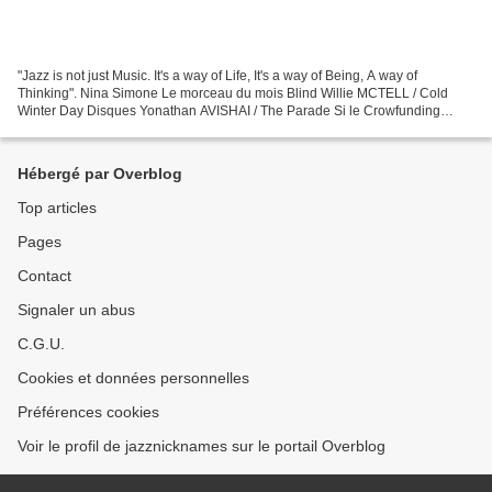
"Jazz is not just Music. It's a way of Life, It's a way of Being, A way of
Thinking". Nina Simone Le morceau du mois Blind Willie MCTELL / Cold
Winter Day Disques Yonathan AVISHAI / The Parade Si le Crowfunding
n'existait pas, il faudrait l'inventer !...
Hébergé par Overblog
Top articles
Pages
Contact
Signaler un abus
C.G.U.
Cookies et données personnelles
Préférences cookies
Voir le profil de jazznicknames sur le portail Overblog