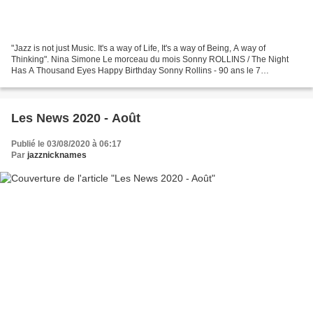
"Jazz is not just Music. It's a way of Life, It's a way of Being, A way of
Thinking". Nina Simone Le morceau du mois Sonny ROLLINS / The Night
Has A Thousand Eyes Happy Birthday Sonny Rollins - 90 ans le 7
septembre Disques Sélection ACT Music https://www.actmusic.com/en...
Les News 2020 - Août
Publié le 03/08/2020 à 06:17
Par
jazznicknames