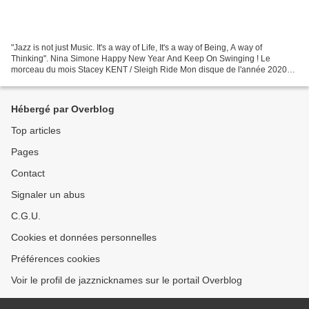
"Jazz is not just Music. It's a way of Life, It's a way of Being, A way of
Thinking". Nina Simone Happy New Year And Keep On Swinging ! Le
morceau du mois Stacey KENT / Sleigh Ride Mon disque de l'année 2020
Pierre De Bethmann Trio / Essais - Volume 3...
Hébergé par Overblog
Top articles
Pages
Contact
Signaler un abus
C.G.U.
Cookies et données personnelles
Préférences cookies
Voir le profil de jazznicknames sur le portail Overblog