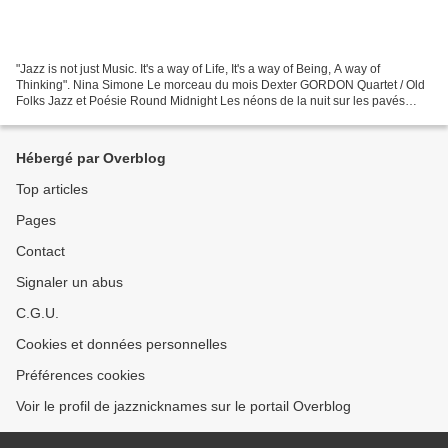
"Jazz is not just Music. It's a way of Life, It's a way of Being, A way of
Thinking". Nina Simone Le morceau du mois Dexter GORDON Quartet / Old
Folks Jazz et Poésie Round Midnight Les néons de la nuit sur les pavés
ruissellent, C’est autour de minuit...
Hébergé par Overblog
Top articles
Pages
Contact
Signaler un abus
C.G.U.
Cookies et données personnelles
Préférences cookies
Voir le profil de jazznicknames sur le portail Overblog