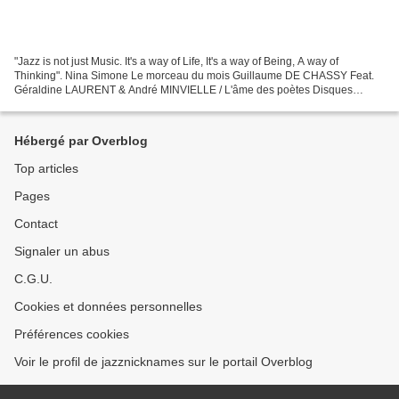
"Jazz is not just Music. It's a way of Life, It's a way of Being, A way of
Thinking". Nina Simone Le morceau du mois Guillaume DE CHASSY Feat.
Géraldine LAURENT & André MINVIELLE / L'âme des poètes Disques
Franck AMSALLEM / The Summer Knows Après "Gotham...
Hébergé par Overblog
Top articles
Pages
Contact
Signaler un abus
C.G.U.
Cookies et données personnelles
Préférences cookies
Voir le profil de jazznicknames sur le portail Overblog