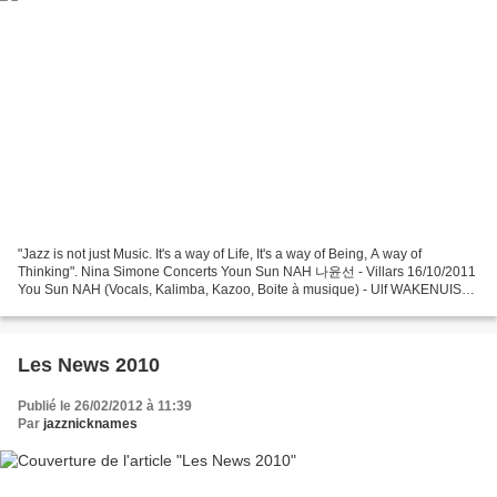
"Jazz is not just Music. It's a way of Life, It's a way of Being, A way of
Thinking". Nina Simone Concerts Youn Sun NAH 나윤선 - Villars 16/10/2011
You Sun NAH (Vocals, Kalimba, Kazoo, Boite à musique) - Ulf WAKENUIS
(Guitar) "La musique ouvre des instants...
Les News 2010
Publié le 26/02/2012 à 11:39
Par
jazznicknames