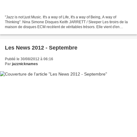
"Jazz is not just Music. It's a way of Life, It's a way of Being, A way of
Thinking". Nina Simone Disques Keith JARRETT / Sleeper Les tiroirs de la
maison de disques ECM recèlent de véritables trésors. Elle vient d'en
exhumer un particulièrement exceptionnel....
Les News 2012 - Septembre
Publié le 30/08/2012 à 06:16
Par
jazznicknames