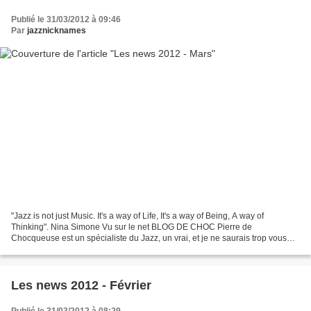
Publié le 31/03/2012 à 09:46
Par
jazznicknames
"Jazz is not just Music. It's a way of Life, It's a way of Being, A way of
Thinking". Nina Simone Vu sur le net BLOG DE CHOC Pierre de
Chocqueuse est un spécialiste du Jazz, un vrai, et je ne saurais trop vous
conseiller de vous abonner à son Blog, une...
Les news 2012 - Février