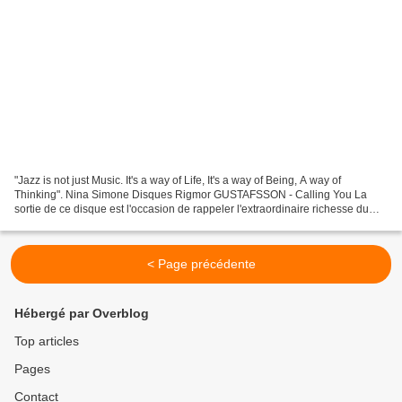
"Jazz is not just Music. It's a way of Life, It's a way of Being, A way of
Thinking". Nina Simone Disques Rigmor GUSTAFSSON - Calling You La
sortie de ce disque est l'occasion de rappeler l'extraordinaire richesse du
Jazz Suédois. Les "anciens", bien...
< Page précédente
Hébergé par Overblog
Top articles
Pages
Contact