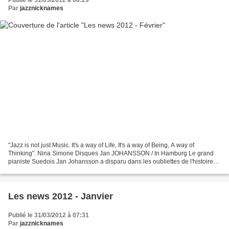
Publié le 31/03/2012 à 08:29
Par
jazznicknames
"Jazz is not just Music. It's a way of Life, It's a way of Being, A way of
Thinking". Nina Simone Disques Jan JOHANSSON / In Hamburg Le grand
pianiste Suedois Jan Johansson a disparu dans les oubliettes de l'histoire
du Jazz et peu d'amateurs le connaissent...
Les news 2012 - Janvier
Publié le 31/03/2012 à 07:31
Par
jazznicknames