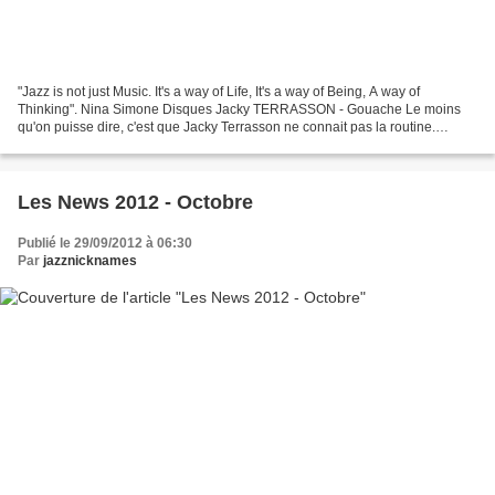
"Jazz is not just Music. It's a way of Life, It's a way of Being, A way of
Thinking". Nina Simone Disques Jacky TERRASSON - Gouache Le moins
qu'on puisse dire, c'est que Jacky Terrasson ne connait pas la routine.
Chaque nouveau disque diffère du précédent....
Les News 2012 - Octobre
Publié le 29/09/2012 à 06:30
Par
jazznicknames