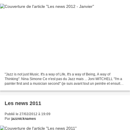
"Jazz is not just Music. It's a way of Life, It's a way of Being, A way of
Thinking". Nina Simone Ce n'est pas du Jazz mais ... Joni MITCHELL "I'm a
painter first and a musician second" (je suis avant tout un peintre et ensuite
une musicienne). C'est...
Les news 2011
Publié le 27/02/2012 à 19:09
Par
jazznicknames