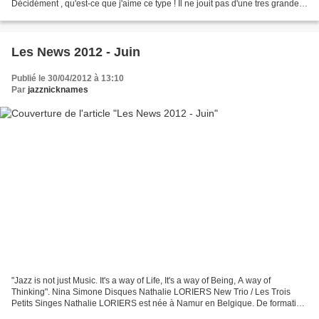
Décidément , qu'est-ce que j'aime ce type ! Il ne jouit pas d'une tres grande
estime dans le monde du Jazz pour...
Les News 2012 - Juin
Publié le 30/04/2012 à 13:10
Par
jazznicknames
"Jazz is not just Music. It's a way of Life, It's a way of Being, A way of
Thinking". Nina Simone Disques Nathalie LORIERS New Trio / Les Trois
Petits Singes Nathalie LORIERS est née à Namur en Belgique. De formation
classique, elle s'intéresse très vite...