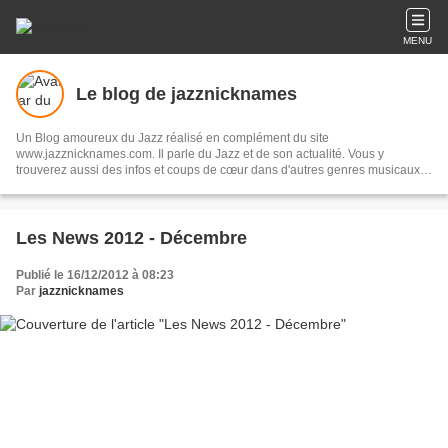
MENU
Le blog de jazznicknames
Un Blog amoureux du Jazz réalisé en complément du site
www.jazznicknames.com. Il parle du Jazz et de son actualité. Vous y
trouverez aussi des infos et coups de cœur dans d'autres genres musicaux
et artistiques. Ce Blog amateur est sans but lucratif. Les images, extraits
audios et liens videos ne figurent dans le Blog qu'à titre d’illustrations.
Les News 2012 - Décembre
Publié le 16/12/2012 à 08:23
Par
jazznicknames