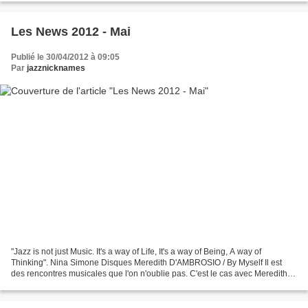
Les News 2012 - Mai
Publié le 30/04/2012 à 09:05
Par
jazznicknames
"Jazz is not just Music. It's a way of Life, It's a way of Being, A way of
Thinking". Nina Simone Disques Meredith D'AMBROSIO / By Myself Il est
des rencontres musicales que l'on n'oublie pas. C'est le cas avec Meredith
D'Ambrosio que j'avais découverte...