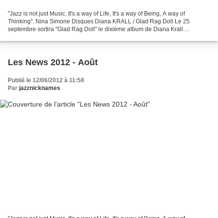
"Jazz is not just Music. It's a way of Life, It's a way of Being, A way of
Thinking". Nina Simone Disques Diana KRALL / Glad Rag Doll Le 25
septembre sortira "Glad Rag Doll" le dixième album de Diana Krall.
Enregistré sous la houlette du producteur et...
Les News 2012 - Août
Publié le 12/06/2012 à 11:58
Par
jazznicknames