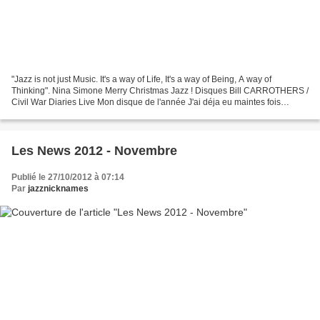
"Jazz is not just Music. It's a way of Life, It's a way of Being, A way of
Thinking". Nina Simone Merry Christmas Jazz ! Disques Bill CARROTHERS /
Civil War Diaries Live Mon disque de l'année J'ai déja eu maintes fois
l'occasion de dire tout le bien que...
Les News 2012 - Novembre
Publié le 27/10/2012 à 07:14
Par
jazznicknames