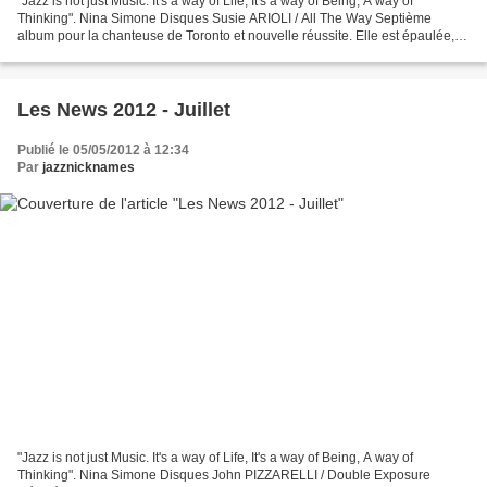
"Jazz is not just Music. It's a way of Life, It's a way of Being, A way of
Thinking". Nina Simone Disques Susie ARIOLI / All The Way Septième
album pour la chanteuse de Toronto et nouvelle réussite. Elle est épaulée,
comme à l'habitude, par l'excellent...
Les News 2012 - Juillet
Publié le 05/05/2012 à 12:34
Par
jazznicknames
"Jazz is not just Music. It's a way of Life, It's a way of Being, A way of
Thinking". Nina Simone Disques John PIZZARELLI / Double Exposure