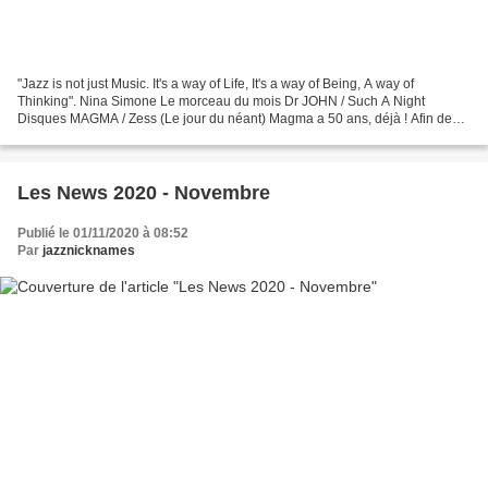
"Jazz is not just Music. It's a way of Life, It's a way of Being, A way of
Thinking". Nina Simone Le morceau du mois Dr JOHN / Such A Night
Disques MAGMA / Zess (Le jour du néant) Magma a 50 ans, déjà ! Afin de
célébrer cet anniversaire, le groupe nous...
Les News 2020 - Novembre
Publié le 01/11/2020 à 08:52
Par
jazznicknames