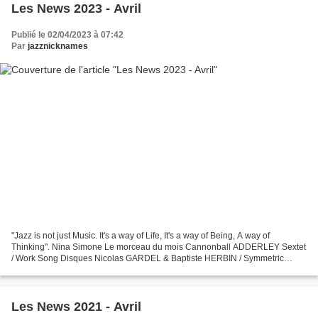
Les News 2023 - Avril
Publié le 02/04/2023 à 07:42
Par
jazznicknames
"Jazz is not just Music. It's a way of Life, It's a way of Being, A way of
Thinking". Nina Simone Le morceau du mois Cannonball ADDERLEY Sextet
/ Work Song Disques Nicolas GARDEL & Baptiste HERBIN / Symmetric
Baptiste Herbin est l'un de nos plus talentueux...
Les News 2021 - Avril