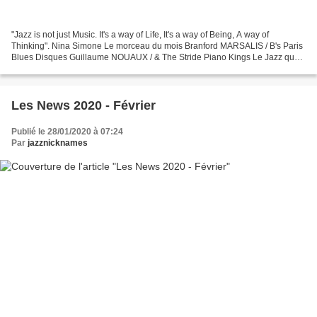
"Jazz is not just Music. It's a way of Life, It's a way of Being, A way of
Thinking". Nina Simone Le morceau du mois Branford MARSALIS / B's Paris
Blues Disques Guillaume NOUAUX / & The Stride Piano Kings Le Jazz que
l'on peut qualifier de classique ou...
Les News 2020 - Février
Publié le 28/01/2020 à 07:24
Par
jazznicknames