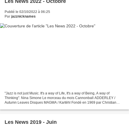
Les News 2022 - Octobre
Publié le 02/10/2022 à 06:25
Par
jazznicknames
"Jazz is not just Music. It's a way of Life, It's a way of Being, A way of
Thinking". Nina Simone Le morceau du mois Cannonball ADDERLEY /
Autumn Leaves Disques MAGMA / Kartëhl Fondé en 1969 par Christian
Vander, Magma a eu une influence considérable...
Les News 2019 - Juin