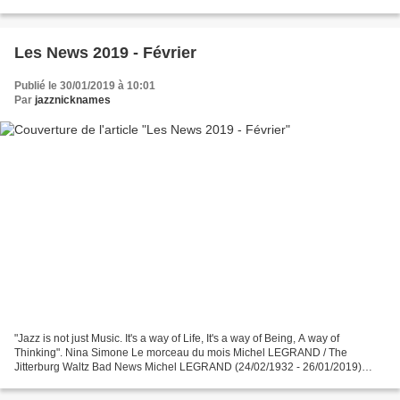
déjà eu l'occasion de vous présenter,...
Les News 2019 - Février
Publié le 30/01/2019 à 10:01
Par
jazznicknames
"Jazz is not just Music. It's a way of Life, It's a way of Being, A way of
Thinking". Nina Simone Le morceau du mois Michel LEGRAND / The
Jitterburg Waltz Bad News Michel LEGRAND (24/02/1932 - 26/01/2019)
Festival "La Musique des Cuivres" - Le Monastier...