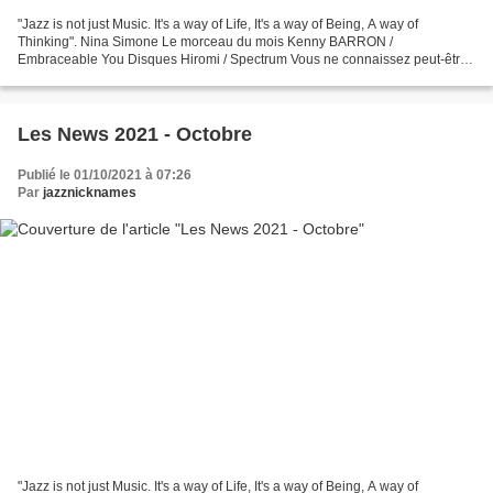
"Jazz is not just Music. It's a way of Life, It's a way of Being, A way of
Thinking". Nina Simone Le morceau du mois Kenny BARRON /
Embraceable You Disques Hiromi / Spectrum Vous ne connaissez peut-être
pas encore Hiromi Uehara , la formidable pianiste...
Les News 2021 - Octobre
Publié le 01/10/2021 à 07:26
Par
jazznicknames
"Jazz is not just Music. It's a way of Life, It's a way of Being, A way of