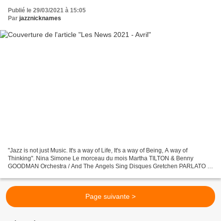
Publié le 29/03/2021 à 15:05
Par
jazznicknames
"Jazz is not just Music. It's a way of Life, It's a way of Being, A way of
Thinking". Nina Simone Le morceau du mois Martha TILTON & Benny
GOODMAN Orchestra / And The Angels Sing Disques Gretchen PARLATO /
Flor Huit ans après son " Live In NYC ", revoici...
Page suivante >