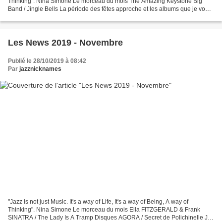
Thinking". Nina Simone Le morceau du mois The Amazing Keystone Big
Band / Jingle Bells La période des fêtes approche et les albums que je vous
propose en ce début décembre feront,...
Les News 2019 - Novembre
Publié le 28/10/2019 à 08:42
Par
jazznicknames
"Jazz is not just Music. It's a way of Life, It's a way of Being, A way of
Thinking". Nina Simone Le morceau du mois Ella FITZGERALD & Frank
SINATRA / The Lady Is A Tramp Disques AGORA / Secret de Polichinelle J'ai