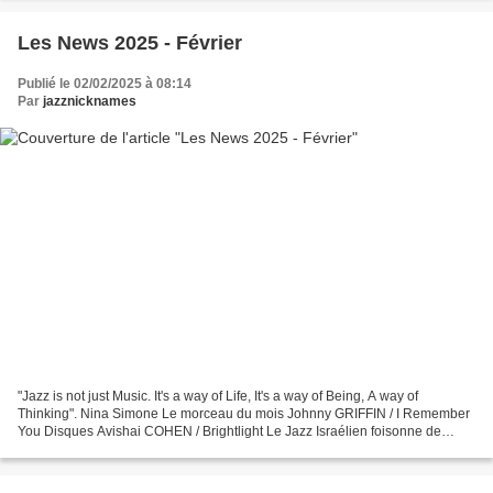
Les News 2025 - Février
Publié le 02/02/2025 à 08:14
Par
jazznicknames
"Jazz is not just Music. It's a way of Life, It's a way of Being, A way of
Thinking". Nina Simone Le morceau du mois Johnny GRIFFIN / I Remember
You Disques Avishai COHEN / Brightlight Le Jazz Israélien foisonne de
talents. Sans être exhaustif, on peut...