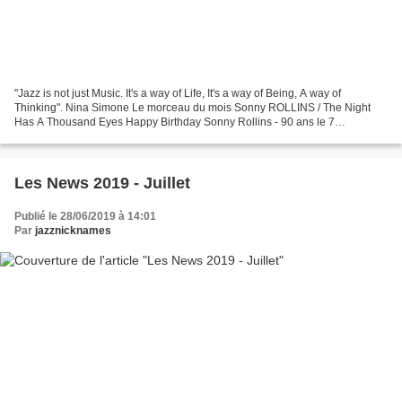
"Jazz is not just Music. It's a way of Life, It's a way of Being, A way of
Thinking". Nina Simone Le morceau du mois Sonny ROLLINS / The Night
Has A Thousand Eyes Happy Birthday Sonny Rollins - 90 ans le 7
septembre Disques Sélection ACT Music https://www.actmusic.com/en...
Les News 2019 - Juillet
Publié le 28/06/2019 à 14:01
Par
jazznicknames