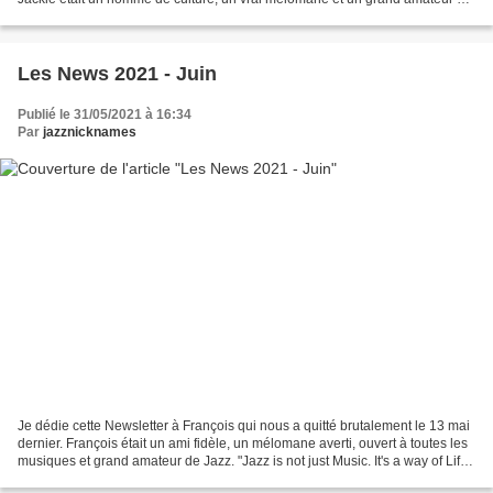
Jazz. "Telle est la vie des hommes....
Les News 2021 - Juin
Publié le 31/05/2021 à 16:34
Par
jazznicknames
Je dédie cette Newsletter à François qui nous a quitté brutalement le 13 mai
dernier. François était un ami fidèle, un mélomane averti, ouvert à toutes les
musiques et grand amateur de Jazz. "Jazz is not just Music. It's a way of Life,
It's a way of Being,...