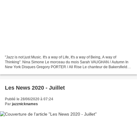
"Jazz is not just Music. It's a way of Life, It's a way of Being, A way of
Thinking". Nina Simone Le morceau du mois Sarah VAUGHAN / Autumn In
New York Disques Gregory PORTER / All Rise Le chanteur de Bakersfield
(Californie) poursuit sa quête de l'excellence....
Les News 2020 - Juillet
Publié le 28/06/2020 à 07:24
Par
jazznicknames