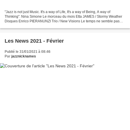
"Jazz is not just Music. It's a way of Life, It's a way of Being, A way of
Thinking". Nina Simone Le morceau du mois Etta JAMES / Stormy Weather
Disques Enrico PIERANUNZI Trio / New Visions Le temps ne semble pas
avoir de prise sur le pianiste Romain...
Les News 2021 - Février
Publié le 31/01/2021 à 08:46
Par
jazznicknames