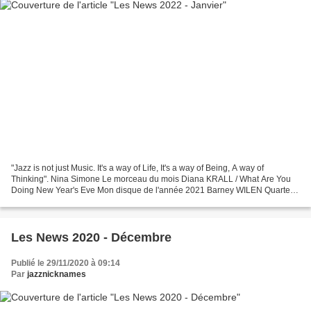
"Jazz is not just Music. It's a way of Life, It's a way of Being, A way of
Thinking". Nina Simone Le morceau du mois Diana KRALL / What Are You
Doing New Year's Eve Mon disque de l'année 2021 Barney WILEN Quartet /
Barney And Tete - Grenoble '88 (Les...
Les News 2020 - Décembre
Publié le 29/11/2020 à 09:14
Par
jazznicknames