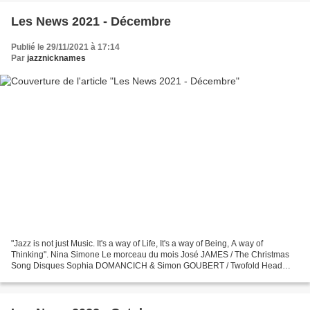
Les News 2021 - Décembre
Publié le 29/11/2021 à 17:14
Par
jazznicknames
"Jazz is not just Music. It's a way of Life, It's a way of Being, A way of
Thinking". Nina Simone Le morceau du mois José JAMES / The Christmas
Song Disques Sophia DOMANCICH & Simon GOUBERT / Twofold Head
Voici un duo bien original qui réunit la pianiste...