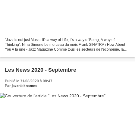
"Jazz is not just Music. It's a way of Life, It's a way of Being, A way of
Thinking". Nina Simone Le morceau du mois Frank SINATRA / How About
You A la une - Jazz Magazine Comme tous les secteurs de l'économie, la
presse est durement touchée par la crise...
Les News 2020 - Septembre
Publié le 31/08/2020 à 08:47
Par
jazznicknames