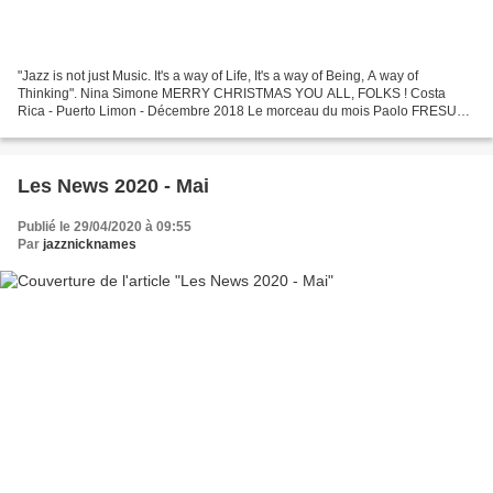
"Jazz is not just Music. It's a way of Life, It's a way of Being, A way of
Thinking". Nina Simone MERRY CHRISTMAS YOU ALL, FOLKS ! Costa
Rica - Puerto Limon - Décembre 2018 Le morceau du mois Paolo FRESU
Quintet / The Christmas Song Disques Jazzmeia Horn...
Les News 2020 - Mai
Publié le 29/04/2020 à 09:55
Par
jazznicknames