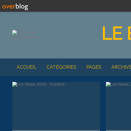
LE
ACCUEIL
CATÉGORIES
PAGES
ARCHIV
MON ALBUM PHOT
BOSSA NOV