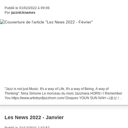
Publié le 01/02/2022 à 09:06
Par
jazznicknames
"Jazz is not just Music. It's a way of Life, It's a way of Being, A way of
Thinking". Nina Simone Le morceau du mois Jazzmeia HORN / I Remember
You https://www.artistryofjazzhorn.com/ Disques YOUN SUN NAH 나윤선 /
Waking World 20 ans après " Light For The...
Les News 2022 - Janvier