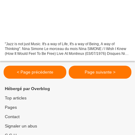
"Jazz is not just Music. It's a way of Life, It's a way of Being, A way of
Thinking". Nina Simone Le morceau du mois Nina SIMONE / I Wish I Knew
(How It Would Feel To Be Free) Live At Montreux (03/07/1976) Disques Nina
SIMONE / The Montreux Years Le Montreux...
< Page précédente
Page suivante >
Hébergé par Overblog
Top articles
Pages
Contact
Signaler un abus