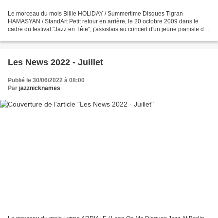
Le morceau du mois Billie HOLIDAY / Summertime Disques Tigran
HAMASYAN / StandArt Petit retour en arrière, le 20 octobre 2009 dans le
cadre du festival "Jazz en Tête", j'assistais au concert d'un jeune pianiste de
22 ans, Tigran Hamasyan (en duo avec...
Les News 2022 - Juillet
Publié le 30/06/2022 à 08:00
Par
jazznicknames