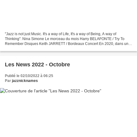
"Jazz is not just Music. It's a way of Life, It's a way of Being, A way of
Thinking". Nina Simone Le morceau du mois Harry BELAFONTE / Try To
Remember Disques Keith JARRETT / Bordeaux Concert En 2020, dans une
interview donnée au New York Times, Keith...
Les News 2022 - Octobre
Publié le 02/10/2022 à 06:25
Par
jazznicknames