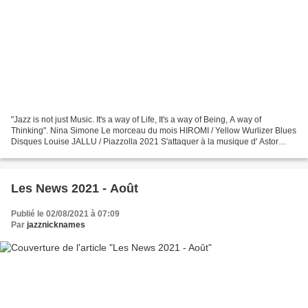
"Jazz is not just Music. It's a way of Life, It's a way of Being, A way of
Thinking". Nina Simone Le morceau du mois HIROMI / Yellow Wurlizer Blues
Disques Louise JALLU / Piazzolla 2021 S'attaquer à la musique d' Astor
Piazzolla sans tomber dans l'imitation...
Les News 2021 - Août
Publié le 02/08/2021 à 07:09
Par
jazznicknames