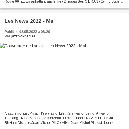
Route 66 http://manhattantransfer.net/ Disques Ben SIDRAN / Swing State
Comme Paul Auster pour la littérature et...
Les News 2022 - Mai
Publié le 02/05/2022 à 08:20
Par
jazznicknames
"Jazz is not just Music. It's a way of Life, It's a way of Being, A way of
Thinking". Nina Simone Le morceau du mois John PIZZARELLI / I Got
Rhythm Disques Jean-Michel PILC / Alive Jean-Michel Pilc est depuis
longtemps l'un de mes pianistes favoris mais...