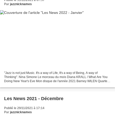
Publié le 31/12/2021 à 07:57
Par
jazznicknames
"Jazz is not just Music. It's a way of Life, It's a way of Being, A way of
Thinking". Nina Simone Le morceau du mois Diana KRALL / What Are You
Doing New Year's Eve Mon disque de l'année 2021 Barney WILEN Quartet /
Barney And Tete - Grenoble '88 (Les...
Les News 2021 - Décembre
Publié le 29/11/2021 à 17:14
Par
jazznicknames