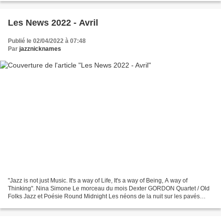
Les News 2022 - Avril
Publié le 02/04/2022 à 07:48
Par
jazznicknames
"Jazz is not just Music. It's a way of Life, It's a way of Being, A way of
Thinking". Nina Simone Le morceau du mois Dexter GORDON Quartet / Old
Folks Jazz et Poésie Round Midnight Les néons de la nuit sur les pavés
ruissellent, C’est autour de minuit...