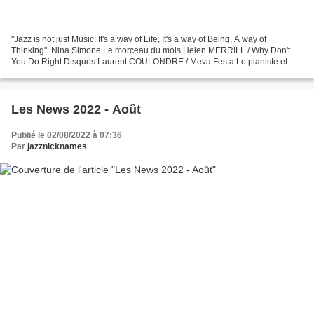
"Jazz is not just Music. It's a way of Life, It's a way of Being, A way of
Thinking". Nina Simone Le morceau du mois Helen MERRILL / Why Don't
You Do Right Disques Laurent COULONDRE / Meva Festa Le pianiste et
organiste Laurent Coulondre est l'un des...
Les News 2022 - Août
Publié le 02/08/2022 à 07:36
Par
jazznicknames