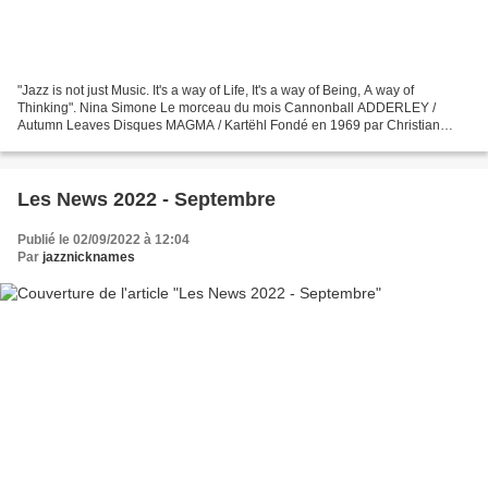
"Jazz is not just Music. It's a way of Life, It's a way of Being, A way of
Thinking". Nina Simone Le morceau du mois Cannonball ADDERLEY /
Autumn Leaves Disques MAGMA / Kartëhl Fondé en 1969 par Christian
Vander, Magma a eu une influence considérable...
Les News 2022 - Septembre
Publié le 02/09/2022 à 12:04
Par
jazznicknames