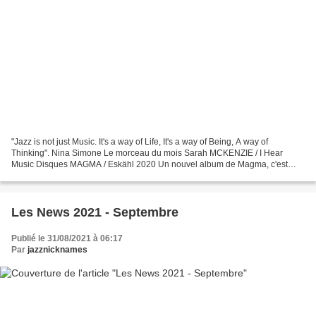
"Jazz is not just Music. It's a way of Life, It's a way of Being, A way of
Thinking". Nina Simone Le morceau du mois Sarah MCKENZIE / I Hear
Music Disques MAGMA / Eskähl 2020 Un nouvel album de Magma, c'est
toujours un événement et un grand bonheur !...
Les News 2021 - Septembre
Publié le 31/08/2021 à 06:17
Par
jazznicknames