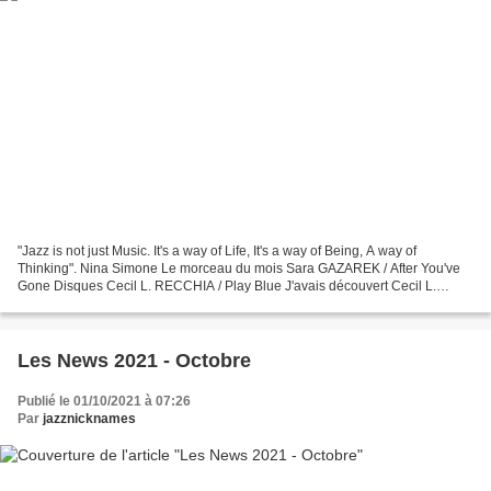
"Jazz is not just Music. It's a way of Life, It's a way of Being, A way of
Thinking". Nina Simone Le morceau du mois Sara GAZAREK / After You've
Gone Disques Cecil L. RECCHIA / Play Blue J'avais découvert Cecil L.
Recchia avec son précédent album "The...
Les News 2021 - Octobre
Publié le 01/10/2021 à 07:26
Par
jazznicknames