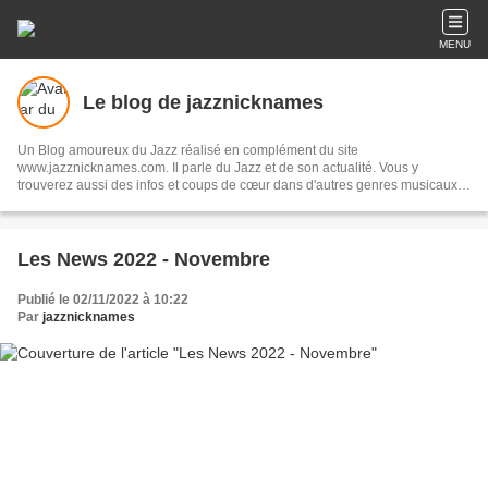
MENU
Le blog de jazznicknames
Un Blog amoureux du Jazz réalisé en complément du site
www.jazznicknames.com. Il parle du Jazz et de son actualité. Vous y
trouverez aussi des infos et coups de cœur dans d'autres genres musicaux
et artistiques. Ce Blog amateur est sans but lucratif. Les images, extraits
audios et liens videos ne figurent dans le Blog qu'à titre d’illustrations.
Les News 2022 - Novembre
Publié le 02/11/2022 à 10:22
Par
jazznicknames