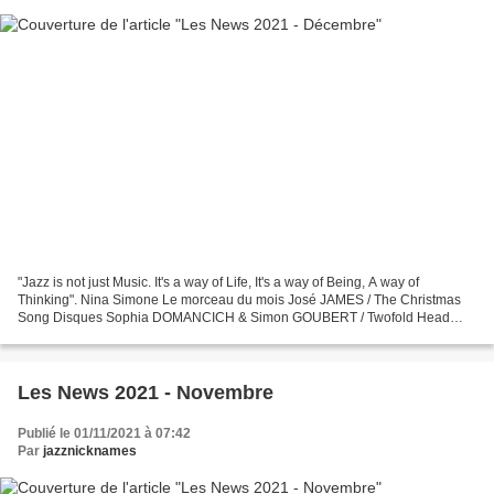
"Jazz is not just Music. It's a way of Life, It's a way of Being, A way of
Thinking". Nina Simone Le morceau du mois José JAMES / The Christmas
Song Disques Sophia DOMANCICH & Simon GOUBERT / Twofold Head
Voici un duo bien original qui réunit la pianiste...
Les News 2021 - Novembre
Publié le 01/11/2021 à 07:42
Par
jazznicknames