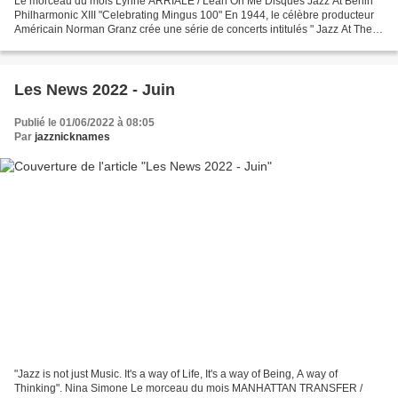
Le morceau du mois Lynne ARRIALE / Lean On Me Disques Jazz At Berlin
Philharmonic XIII "Celebrating Mingus 100" En 1944, le célèbre producteur
Américain Norman Granz crée une série de concerts intitulés " Jazz At The
Philarmonic " (JATP). L'objectif de...
Les News 2022 - Juin
Publié le 01/06/2022 à 08:05
Par
jazznicknames
"Jazz is not just Music. It's a way of Life, It's a way of Being, A way of
Thinking". Nina Simone Le morceau du mois MANHATTAN TRANSFER /